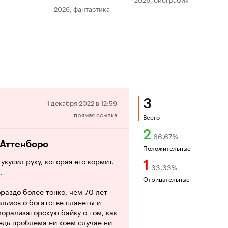
2026, фантастика
202
3
Отрицательная
1 декабря 2022 в 12:59
прямая ссылка
рецензия
Всего
2
66,67
%
т Аттенборо
Положительные
укусил руку, которая его кормит.
1
33,33
%
.
Отрицательные
раздо более тонко, чем 70 лет
льмов о богатстве планеты и
орализаторскую байку о том, как
ведь проблема ни коем случае ни