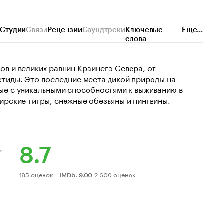
Студии
Связи
Рецензии
Саундтреки
Ключевые
Еще...
слова
ов и великих равнин Крайнего Севера, от
ктиды. Это последние места дикой природы на
ные с уникальными способностями к выживанию в
ирские тигры, снежные обезьяны и пингвины.
8.7
Рейтинг
185 оценок
2 600 оценок
IMDb
:
9.00
Кинопоиска