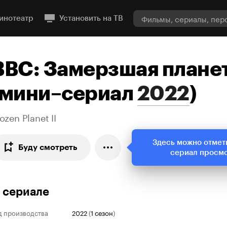
инотеатр
Установить на ТВ
BBC: Замерзшая планет
мини–сериал
2022
)
ozen Planet II
Здесь можно отмет
Буду смотреть
сериал просм
 сериале
д производства
2022
(
1 сезон
)