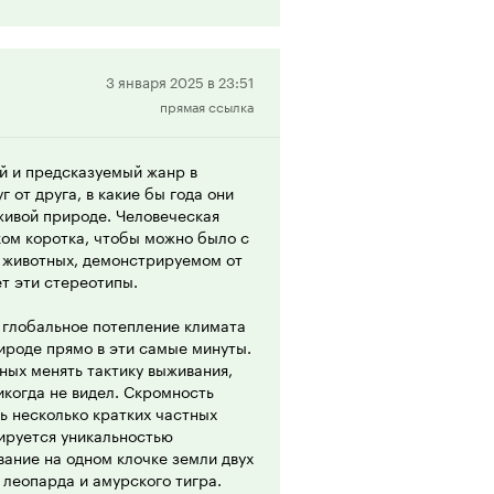
и их предостаточно. Так что
тям смотреть не рекомендую.
менее, присутствует кровь и
о если вы не можете смотреть на
Положительная
3 января 2025 в 23:51
Но мне лично этот сериал
прямая ссылка
рецензия
т в список лучших сериалов BBC и
.
й и предсказуемый жанр в
альной озвучке, если вы
 от друга, в какие бы года они
живой природе. Человеческая
ком коротка, чтобы можно было с
и животных, демонстрируемом от
т эти стереотипы.
 глобальное потепление климата
рироде прямо в эти самые минуты.
ных менять тактику выживания,
икогда не видел. Скромность
ь несколько кратких частных
сируется уникальностью
ание на одном клочке земли двух
 леопарда и амурского тигра.