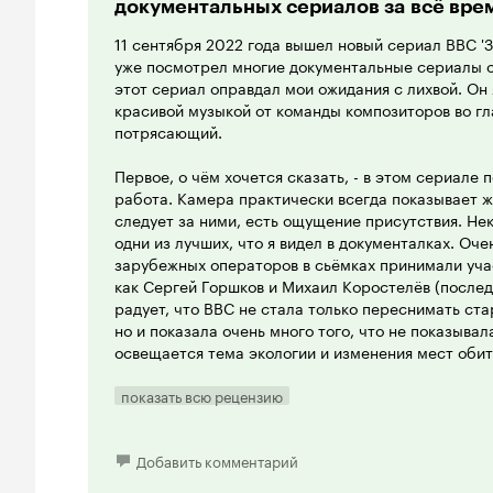
документальных сериалов за всё вре
11 сентября 2022 года вышел новый сериал BBC 'За
уже посмотрел многие документальные сериалы от 
этот сериал оправдал мои ожидания с лихвой. Он 
красивой музыкой от команды композиторов во г
потрясающий.
Первое, о чём хочется сказать, - в этом сериал
работа. Камера практически всегда показывает 
следует за ними, есть ощущение присутствия. Не
одни из лучших, что я видел в документалках. Оч
зарубежных операторов в сьёмках принимали уча
как Сергей Горшков и Михаил Коростелёв (последн
радует, что BBC не стала только переснимать ст
но и показала очень много того, что не показывал
освещается тема экологии и изменения мест обит
изменения, которых ранее не наблюдалось.
показать всю рецензию
Но у этого сериала есть один момент, из-за котор
понравиться. Дело в том, что даже по сравнению
Netflix, он достаточно тяжёлый. И дело не только 
Добавить комментарий
представителей полярных фаун и тебе напоминают