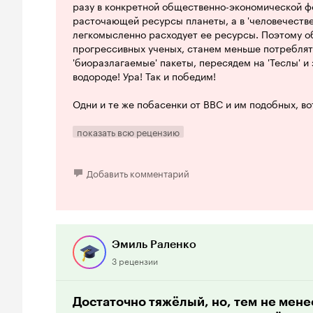
разу в конкретной общественно-экономической 
расточающей ресурсы планеты, а в 'человечестве
легкомысленно расходует ее ресурсы. Поэтому о
прогрессивных ученых, станем меньше потреблят
'биоразлагаемые' пакеты, пересядем на 'Теслы' 
водороде! Ура! Так и победим!
Одни и те же побасенки от ВВС и им подобных, во
расчитанные на совсем уж нетребовательную пуб
перед большими экранами своих телевизоров, чт
показать всю рецензию
крутой звук 'приобщиться' к переживающим за с
и Безосам.
Добавить комментарий
Эмиль Раленко
3 рецензии
Достаточно тяжёлый, но, тем не мене