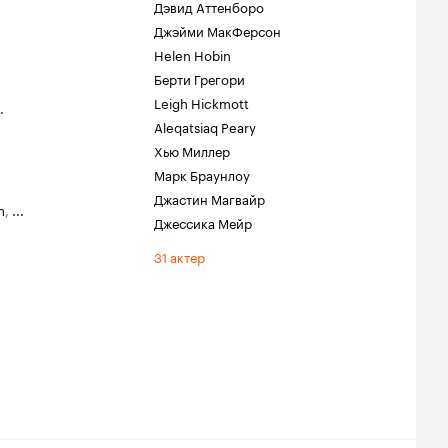
Дэвид Аттенборо
Джэйми МакФерсон
Helen Hobin
Берти Грегори
Leigh Hickmott
.
Aleqatsiaq Peary
Хью Миллер
Марк Браунлоу
Джастин Магвайр
m
,
...
Джессика Мейр
31 актер