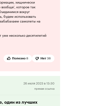
формации, хищнически
 вообще', которое так
бъединимся вокруг
ь, будем использовать
и забабахаем самолеты на
т уже несколько десятилетий
лику, которая устраивается
обы под эффектную картинку и
удьбу планеты Аттенборо, Маскам
Полезно
8
Нет
38
Положительная
26 июля 2023 в 13:30
прямая ссылка
рецензия
е, один из лучших