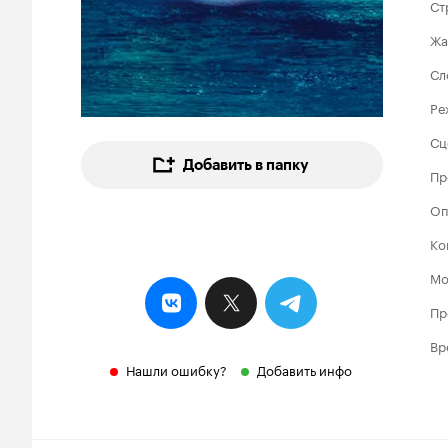
Ст
Жа
Сл
Ре
Сц
Добавить в папку
Пр
Оп
Ко
Мо
Пр
Вр
Нашли ошибку?
Добавить инфо