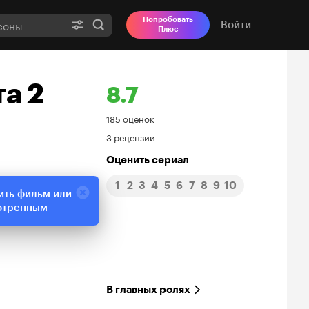
Попробовать
Войти
Плюс
а 2
8.7
Рейтинг
185 оценок
3 рецензии
Кинопоиска
Оценить сериал
8.7
1
2
3
4
5
6
7
8
9
10
ить фильм или
отренным
В главных ролях