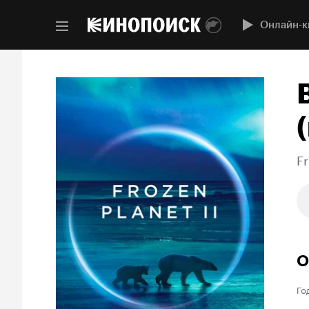
Онлайн-к
(
Fr
О
Го