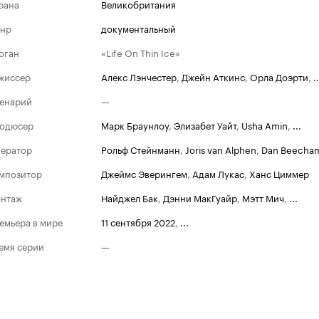
рана
Великобритания
нр
документальный
оган
«Life On Thin Ice»
жиссер
Алекс Лэнчестер
,
Джейн Аткинс
,
Орла Доэрти
,
..
енарий
—
одюсер
Марк Браунлоу
,
Элизабет Уайт
,
Usha Amin
,
...
ератор
Рольф Стейнманн
,
Joris van Alphen
,
Dan Beecha
мпозитор
Джеймс Эверингем
,
Адам Лукас
,
Ханс Циммер
нтаж
Найджел Бак
,
Дэнни МакГуайр
,
Мэтт Мич
,
...
емьера в мире
11 сентября 2022
,
...
емя серии
—