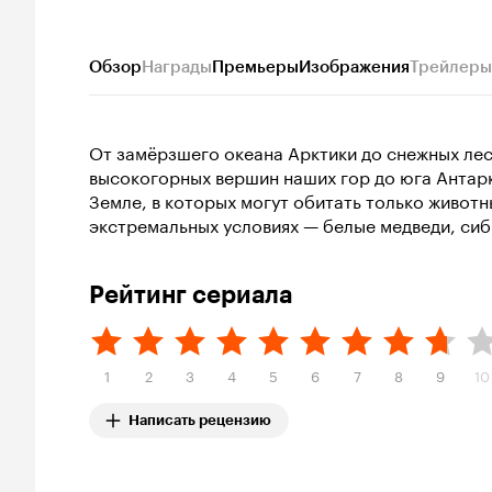
Обзор
Награды
Премьеры
Изображения
Трейлеры
От замёрзшего океана Арктики до снежных лес
высокогорных вершин наших гор до юга Антар
Земле, в которых могут обитать только живот
экстремальных условиях — белые медведи, сиб
Рейтинг сериала
1
2
3
4
5
6
7
8
9
10
Написать рецензию