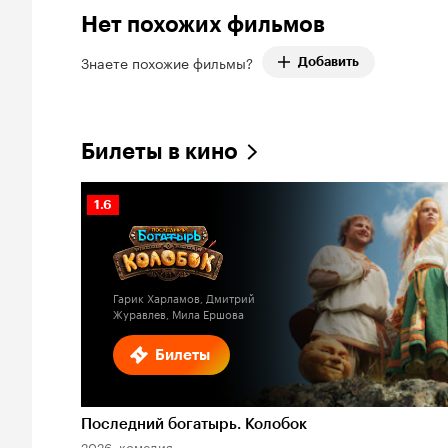
Нет похожих фильмов
Знаете похожие фильмы?
Добавить
Билеты в кино
Рейтинг
1.6
Кинопоиска
1.6
Гарик Харламов, Дмитрий
Журавлев, Мила Ершова
Билеты
Последний богатырь. Колобок
2026, комедия