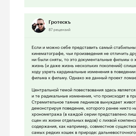
в этом сериале есть очень драматичные моменты 
очень впечатлительным взрослым и маленьким де
Здесь всё показано без подробностей, но, тем не 
смерть, некоторым может и этого хватить. Так чт
Гротескъ
смерть животных, то лучше вам его не смотреть. 
87 рецензий
невероятно понравился, и я считаю, что он входи
лучших документальных проектов за всю историю
Если и можно себе представить самый стабильны
Да, кстати, рекомендую смотреть сериал в оригин
кинематографе, чьи произведения не отличить друг
владеете английским.
ни были сняты, то это документальные фильмы о 
жизнь (и даже жизнь нескольких поколений) слиш
10 из 10
ходу узреть кардинальные изменения в поведени
фильма к фильму. Однако же данный проект ломае
Центральной темой повествования здесь является
и те радикальные изменения, что происходят в п
Стремительное таяние ледников вынуждает живот
демонстрируя поведение, которого ранее никто н
хронометража (в каждой серии представлено лиш
сцен их жизни отдельных видов) с лихвой компен
содержания, как например, совместное существов
самых редких кошек в природе: дальневосточного