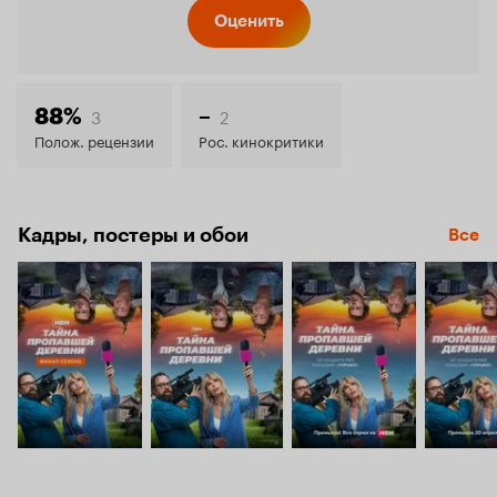
Кинопо
Оценить
6.9
3
2
88%
–
Полож. рецензии
Рос. кинокритики
Кадры, постеры и обои
Все