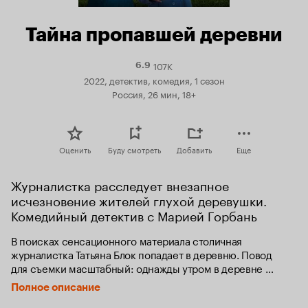
Тайна пропавшей деревни
107K
Рейтинг
6.9
Кинопоиска
2022, детектив, комедия, 1 сезон
6.9
Россия, 26 мин, 18+
Оценить
Буду смотреть
Добавить
Еще
Журналистка расследует внезапное 
исчезновение жителей глухой деревушки. 
Комедийный детектив с Марией Горбань
В поисках сенсационного материала столичная 
журналистка Татьяна Блок попадает в деревню. Повод 
для съемки масштабный: однажды утром в деревне 
Верхние Броды (через речку от Нижних) исчезли все люди. 
Полное описание
Разом двадцать человек. На месте остались и деньги, 