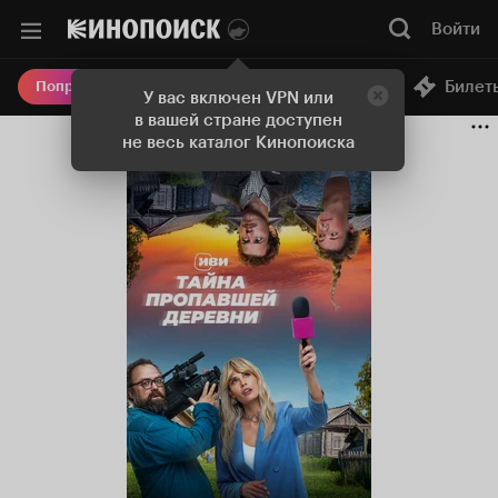
Войти
Онлайн-кинотеатр
Билет
Попробовать Плюс
У вас включен VPN или
в вашей стране доступен
не весь каталог Кинопоиска