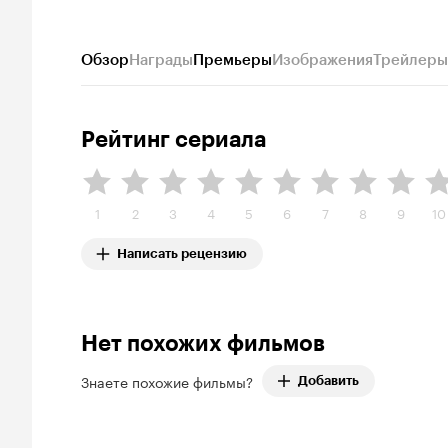
Обзор
Награды
Премьеры
Изображения
Трейлеры
Рейтинг сериала
1
2
3
4
5
6
7
8
9
10
Написать рецензию
Нет похожих фильмов
Знаете похожие фильмы?
Добавить