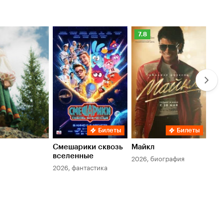
Рейтинг
Ре
7.8
6.
Кинопоиска
Ки
7.8
6.
Билеты
Билеты
Смешарики сквозь
Майкл
Зл
вселенные
мер
2026, биография
2026, фантастика
202