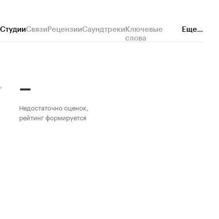
Студии
Связи
Рецензии
Саундтреки
Ключевые
Еще...
слова
–
Недостаточно оценок,
рейтинг формируется