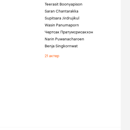
Teerasit Boonyapison
Saran Chantarakka
Supitsara Jirdrujikul
Wasin Panumaporn
Чертсак Пратумсрисакхон
Narin Puwanacharoen
Benja Singkornwat
21 актер