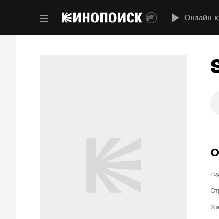
Онлайн-к
О
Го
Ст
Жа