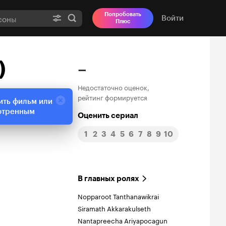
Попробовать
Войти
Плюс
)
–
Недостаточно оценок,
рейтинг формируется
ить фильм или
отренным
Оценить сериал
1
2
3
4
5
6
7
8
9
10
В главных ролях
Nopparoot Tanthanawikrai
Siramath Akkarakulseth
Nantapreecha Ariyapocagun