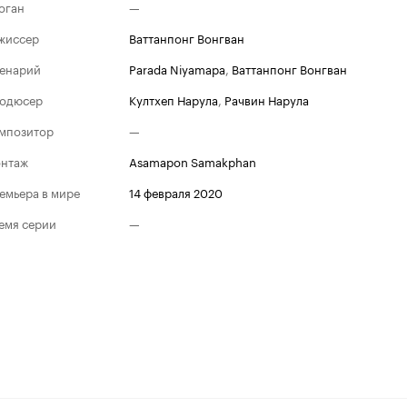
оган
—
жиссер
Ваттанпонг Вонгван
енарий
Parada Niyamapa
,
Ваттанпонг Вонгван
одюсер
Култхеп Нарула
,
Рачвин Нарула
мпозитор
—
нтаж
Asamapon Samakphan
емьера в мире
14 февраля 2020
емя серии
—