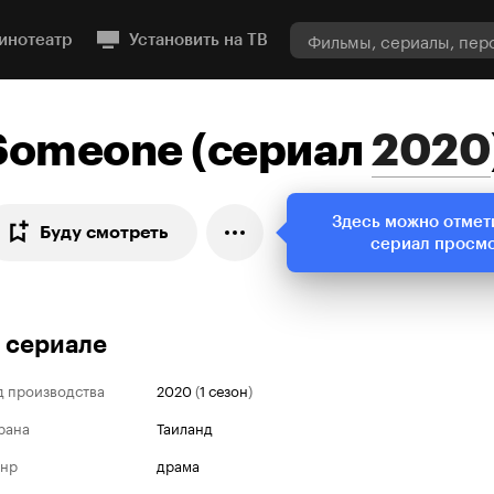
инотеатр
Установить на ТВ
Someone
(
сериал
2020
Здесь можно отмет
Буду смотреть
сериал просм
 сериале
д производства
2020
(
1 сезон
)
рана
Таиланд
нр
драма