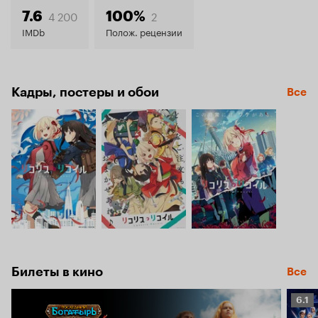
7.4
4 200
2
7.6
100%
IMDb
Полож. рецензии
Кадры, постеры и обои
Все
Билеты в кино
Все
Рейт
6.1
Кино