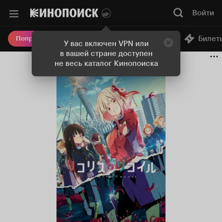
Войти
Онлайн-кинотеатр
Билет
Попробовать Плюс
У вас включен VPN или
в вашей стране доступен
не весь каталог Кинопоиска