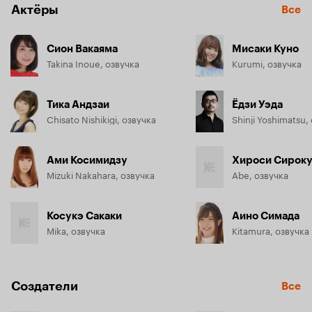
Актёры
Все
Сион Вакаяма
Мисаки Куно
Takina Inoue, озвучка
Kurumi, озвучка
Тика Андзаи
Ёдзи Уэда
Chisato Nishikigi, озвучка
Shinji Yoshimatsu,
Ами Косимидзу
Хироси Сирок
Mizuki Nakahara, озвучка
Abe, озвучка
Косукэ Сакаки
Аино Симада
Mika, озвучка
Kitamura, озвучка
Создатели
Все