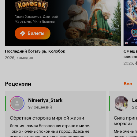
6.1
Гарик Харламов, Дмитрий
Журавлев, Мила Ершова
Билеты
Последний богатырь. Колобок
Смеша
2026, комедия
вселе
2026, 
Рецензии
Все
Nimeriya_Stark
Le
97 рецензий
2 
Обратная сторона мирной жизни
Сила прин
морали»
Япония- самая безопасная страна в мире.
Токио - очень спокойный город. Здесь не
Мне очень п
угрожают, здесь не нарушают порядок,
четко выраж