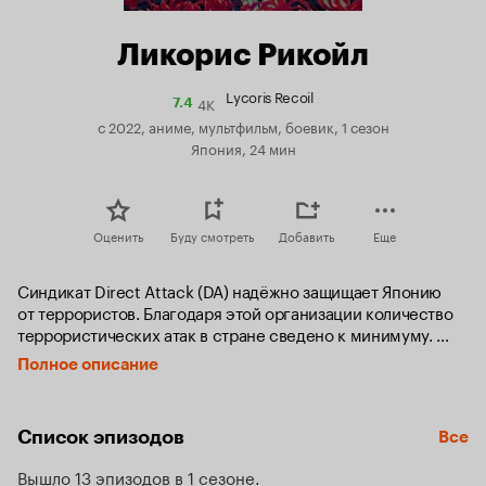
Ликорис Рикойл
Lycoris Recoil
4K
Рейтинг
7.4
Кинопоиска
с 2022, аниме, мультфильм, боевик, 1 сезон
7.4
Япония, 24 мин
Оценить
Буду смотреть
Добавить
Еще
Синдикат Direct Attack (DA) надёжно защищает Японию 
от террористов. Благодаря этой организации количество 
террористических атак в стране сведено к минимуму. 
Члены DA — девочки-сироты, которых с ранних 
Полное описание
лет тренируют по программе «Ликорис», превращая 
в хладнокровных убийц, способных выполнить боевую 
задачу любой сложности. Такина Иноэ была опытным 
Список эпизодов
Все
бойцом, пока из-за неподчинения приказу не была 
отстранена от боевых миссий, и теперь она проводит 
Вышло 13 эпизодов в 1 сезоне
время за рутинной работой в кафе под прикрытием. 