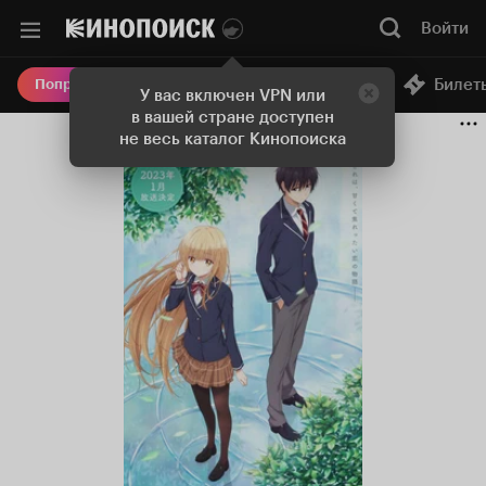
Войти
Онлайн-кинотеатр
Билет
Попробовать Плюс
У вас включен VPN или
в вашей стране доступен
не весь каталог Кинопоиска