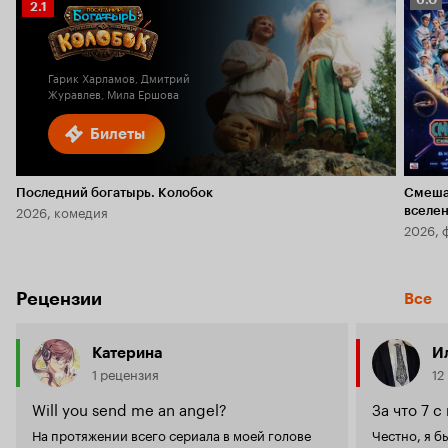
Рейтинг
2.1
Кино
Кинопоиска
6.0
2.1
Гарик Харламов, Дмитрий
Журавлев, Мила Ершова
Билеты
Последний богатырь. Колобок
Смеша
2026, комедия
вселе
2026, 
Рецензии
Все
Катерина
И
1 рецензия
12
Will you send me an angel?
За что 7 с
На протяжении всего сериала в моей голове
Честно, я бы