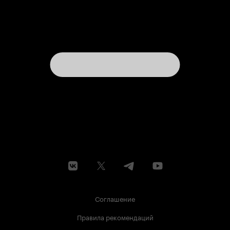
что называется 'Мозг'. Поскольку аниме
достаточно специфичное и не слишком
развлекательно: то есть сериал не про юмор, а
психологию отношений. Рекомендовал бы я
его к просмотру? Несомненно, да. Особенно
для любителей романтического жанра. Для
всех прочих есть 'человек-напильник' и прочее.
Соглашение
Правила рекомендаций