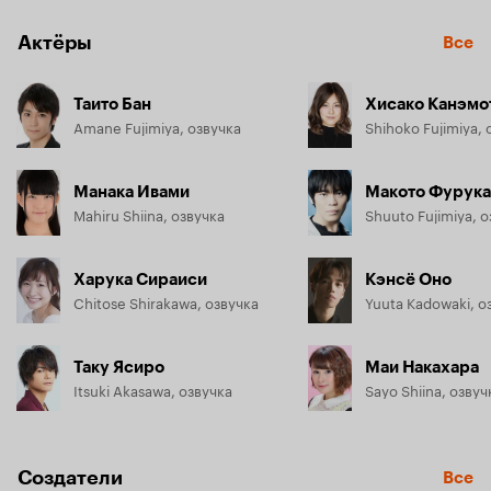
Актёры
Все
Таито Бан
Хисако Канэмо
Amane Fujimiya, озвучка
Shihoko Fujimiya, 
Манака Ивами
Макото Фурука
Mahiru Shiina, озвучка
Shuuto Fujimiya, 
Харука Сираиси
Кэнсё Оно
Chitose Shirakawa, озвучка
Yuuta Kadowaki, о
Таку Ясиро
Маи Накахара
Itsuki Akasawa, озвучка
Sayo Shiina, озвуч
Создатели
Все