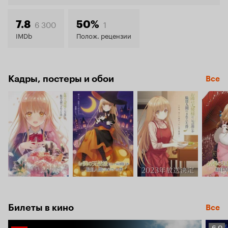
7.5
6 300
1
7.8
50%
IMDb
Полож. рецензии
Кадры, постеры и обои
Все
Билеты в кино
Все
Рейт
6.0