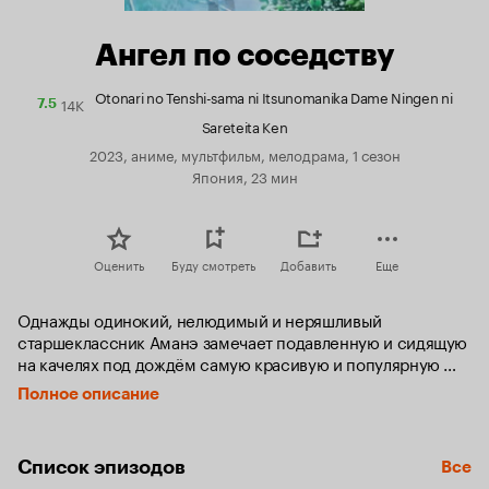
Ангел по соседству
Otonari no Tenshi-sama ni Itsunomanika Dame Ningen ni
14K
Рейтинг
7.5
Кинопоиска
Sareteita Ken
7.5
2023, аниме, мультфильм, мелодрама, 1 сезон
Япония, 23 мин
Оценить
Буду смотреть
Добавить
Еще
Однажды одинокий, нелюдимый и неряшливый 
старшеклассник Аманэ замечает подавленную и сидящую 
на качелях под дождём самую красивую и популярную 
девушку школы Махиру, которая учится с ним в одном 
Полное описание
классе. Отдав промокшей бедолаге зонт, Аманэ спешно 
уходит, но на следующий день заболевает. Чувствуя свою 
вину, Махиру решает заботиться об однокласснике.
Список эпизодов
Все