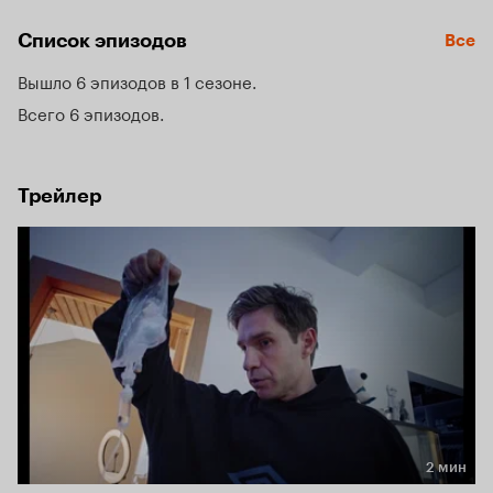
этого необходимо собрать крупную сумму денег 
на операцию маме, и единственный реальный вариант 
Список эпизодов
Все
их заработать — стать «капельником» — человеком, 
который незаконно «откачивает» богатых и знаменитых.
Вышло 6 эпизодов в 1 сезоне
Всего 6 эпизодов
Трейлер
2 мин
Длительность 2 мин