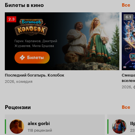
Билеты в кино
Все
Рейт
6.1
Рейтинг
2.3
Кино
Кинопоиска
6.1
2.3
Гарик Харламов, Дмитрий
Журавлев, Мила Ершова
Билеты
Последний богатырь. Колобок
Смеша
2026, комедия
вселе
2026, 
Рецензии
Все
alex gorbi
I
118 рецензий
23