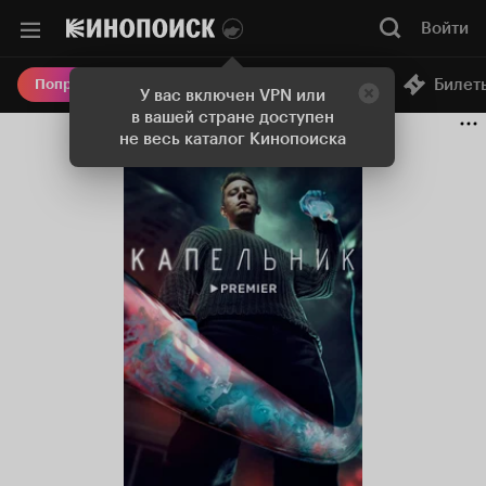
Войти
Онлайн-кинотеатр
Билет
Попробовать Плюс
У вас включен VPN или
в вашей стране доступен
не весь каталог Кинопоиска