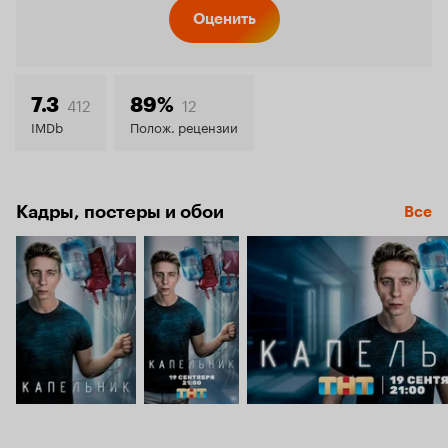
Кинопо
Оценить
7.9
412
12
7.3
89%
IMDb
Полож. рецензии
Кадры, постеры и обои
Все