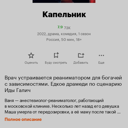
Капельник
73K
Рейтинг
7.9
Кинопоиска
2022, драма, комедия, 1 сезон
7.9
Россия, 50 мин, 18+
Оценить
Буду смотреть
Добавить
Еще
Врач устраивается реаниматором для богачей 
с зависимостями. Едкое драмеди по сценарию 
Иды Галич
Ваня — анестезиолог-реаниматолог, работающий 
в московской клинике. Несколько лет назад его девушка 
Маша умерла от передозировки, а её маму после такой 
трагедии парализовало. Ваня испытывает чувство вины 
Полное описание
и пытается хоть как-то исправить ошибки прошлого — для 