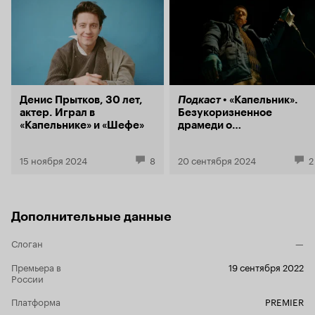
всем - включ
антагонистами. Но именно такого 
чудовищно н
современно 
что, как мн
начали забывать. С первых же 
погружало в
Денис Прытков, 30 лет,
Подкаст
«Капельник».
правдоподоб
актер. Играл в
Безукоризненное
что это за 
«Капельнике» и «Шефе»
драмеди о
пространств
несовершенстве жизни
ощущение че
первой сери
15 ноября 2024
8
20 сентября 2024
2
недошнуров
простецкий 
неуместный 
какая-то г
Дополнительные данные
честность и
А потом щё
Слоган
—
же очень мн
места. '
Кап
Премьера в
19 сентября 2022
прямая каль
России
именно нас
идей, попыт
Платформа
PREMIER
себе хоть к