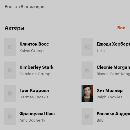
Всего 78 эпизодов
Актёры
Все
Клинтон Восс
Джоди Хербер
Kelvin Crump
Julie
Kimberley Stark
Cleonie Morga
Geraldine Crump
Bianca 'Babe' Keo
Грег Кэрролл
Хит Миллер
Hermes Endakis
Ralph Knowles
Франсуаза Шаш
Рональд Андер
Amy Docherty
Billy