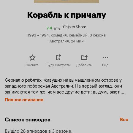
Корабль к причалу
Ship to Shore
108
Рейтинг
7.4
Кинопоиска
1993 – 1994, комедия, семейный, 3 сезона
7.4
Австралия, 24 мин
Оценить
Буду смотреть
Добавить
Еще
Сериал о ребятах, живущих на вымышленном острове у 
западного побережья Австралии. На первый взгляд, они 
занимаются тем же, чем все другие дети: выдумывают 
игры, шутят над взрослыми, ссорятся и мирятся. Но эти 
Полное описание
ребята не только развлекаются, они решают множество 
«взрослых» проблем: например, пытаются остановить 
руководителей корпорации, которые хотят разрушить их 
Список эпизодов
Все
остров.
Вышло 26 эпизодов в 3 сезоне