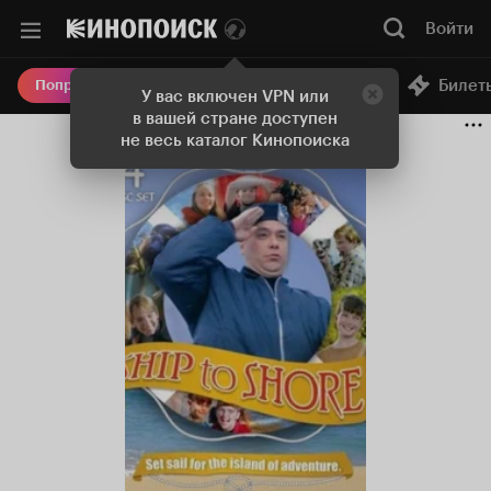
Войти
Онлайн-кинотеатр
Билет
Попробовать Плюс
У вас включен VPN или
в вашей стране доступен
не весь каталог Кинопоиска