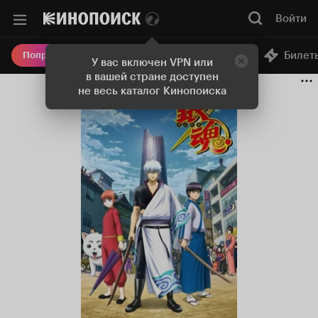
Войти
Онлайн-кинотеатр
Билет
Попробовать Плюс
У вас включен VPN или
в вашей стране доступен
не весь каталог Кинопоиска