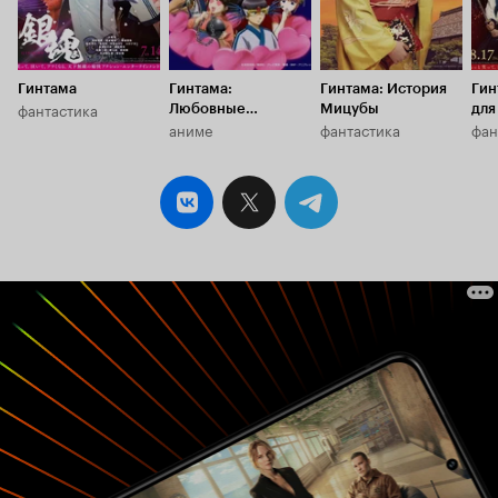
Гинтама
Гинтама:
Гинтама: История
Гин
фантастика
Любовные
Мицубы
для
аниме
фантастика
фан
благовония
нар