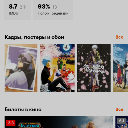
8.4
21K
13
8.7
93%
IMDb
Полож. рецензии
Кадры, постеры и обои
Все
Билеты в кино
Все
Рейт
6.1
Рейтинг
2.3
Кино