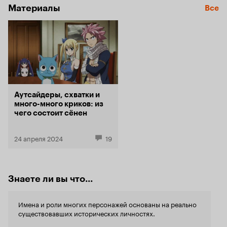
Материалы
лет 15(хотя
Все
герой силен,
как мать Тер
Говоря о в
сказать: а
самураи и 
транссексу
видимо из само
Гинтамы одн
Аутсайдеры, схватки и
персонажи 
много-много криков: из
кажутся ед
чего состоит сёнен
кому-то на 
скучать. Я не знаю насколько авторы аниме
следуют сю
24 апреля 2024
19
насколько т
произведени
манги Гинт
Блича и Бак
Знаете ли вы что...
Гинтама не 
интеллектом
то, что она
Имена и роли многих персонажей основаны на реально
вам сотни 
существовавших исторических личностях.
от неприятн