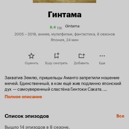
Гинтама
Gintama
11K
Рейтинг
8.4
Кинопоиска
2005 – 2018, аниме, мультфильм, фантастика, 8 сезонов
8.4
Япония, 24 мин
Оценить
Буду смотреть
Добавить
Еще
Захватив Землю, пришельцы Аманто запретили ношение 
мечей. Единственный, в ком ещё жив подлинно японский 
дух — самоуверенный сластёна Гинтоки Саката. 
Неуклюжий очкарик Симпати нанялся к нему в ученики. 
Полное описание
Третьим в их команде стала прелестная Кагура 
из сильнейшей во вселенной семьи Ятудзоку, а с ней её 
питомец Садахару — пёсик размером с бегемота, 
Список эпизодов
Все
обладающий милой привычкой грызть головы всем, 
кто подвернётся. Они называют себя мастерами на все 
Вышло 14 эпизодов в 8 сезоне
руки и выполняют любые заказы — главное, чтобы 