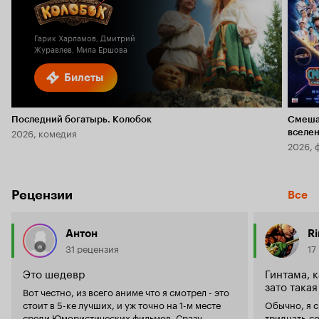
Кинопоиска
6.1
2.3
Гарик Харламов, Дмитрий
Журавлев, Мила Ершова
Билеты
Последний богатырь. Колобок
Смеша
2026, комедия
вселе
2026, 
Рецензии
Все
Антон
Ri
31 рецензия
17
Это шедевр
Гинтама, 
зато така
Вот честно, из всего аниме что я смотрел - это
стоит в 5-ке лучших, и уж точно на 1-м месте
Обычно, я 
среди Юмористических фильмов. Сразу
тридцать-со