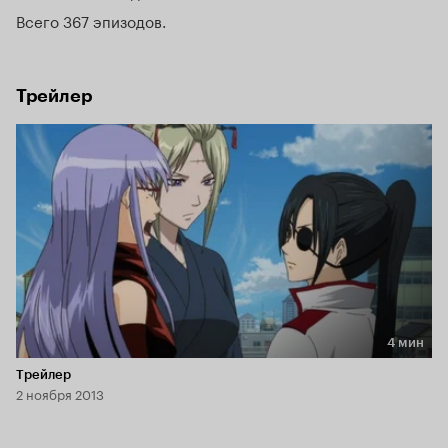
заплатили.
Всего 367 эпизодов
Трейлер
4 мин
Длительность 4 мин
Трейлер
2 ноября 2013