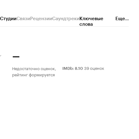
Студии
Связи
Рецензии
Саундтреки
Ключевые
Еще...
слова
–
39 оценок
Недостаточно оценок,
IMDb
:
8.10
рейтинг формируется