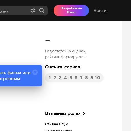
Попробовать
Войти
Плюс
–
Недостаточно оценок,
рейтинг формируется
Оценить сериал
ить фильм или
1
2
3
4
5
6
7
8
9
10
отренным
В главных ролях
Стивен Блум
Даисукэ Цудзи