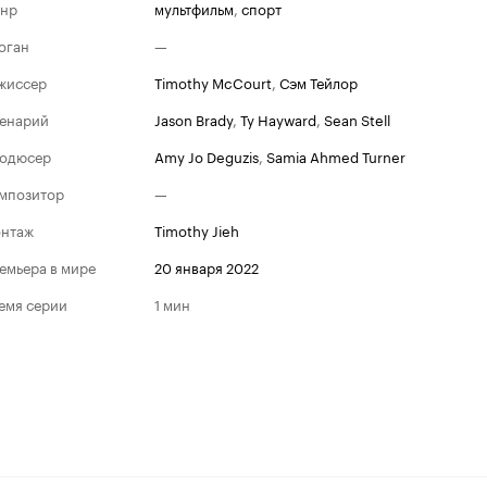
нр
мультфильм
,
спорт
оган
—
жиссер
Timothy McCourt
,
Сэм Тейлор
енарий
Jason Brady
,
Ty Hayward
,
Sean Stell
одюсер
Amy Jo Deguzis
,
Samia Ahmed Turner
мпозитор
—
нтаж
Timothy Jieh
емьера в мире
20 января 2022
емя серии
1 мин