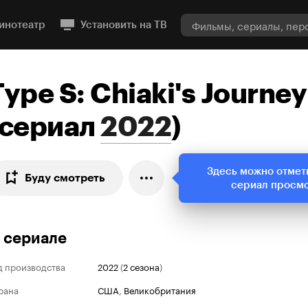
инотеатр
Установить на ТВ
Type S: Chiaki's Journey
сериал
2022
)
Здесь можно отмет
Буду смотреть
сериал просм
 сериале
д производства
2022
(
2 сезона
)
рана
США
,
Великобритания