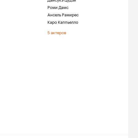
Роми Дамс
Ансель Рамирес
Каро Каппьелло
5 актеров