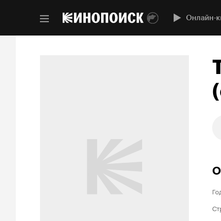
Онлайн-к
(
О
Го
Ст