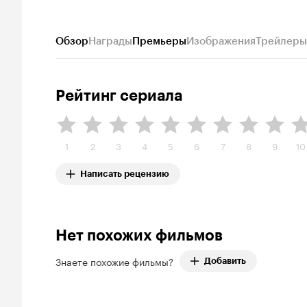
Обзор
Награды
Премьеры
Изображения
Трейлеры
Рейтинг сериала
1
2
3
4
5
6
7
8
9
10
Написать рецензию
Нет похожих фильмов
Знаете похожие фильмы?
Добавить