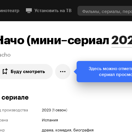
инотеатр
Установить на ТВ
Начо
(
мини–сериал
20
acho
Здесь можно отмет
Буду смотреть
сериал просм
 сериале
д производства
2023
(
1 сезон
)
рана
Испания
нр
драма
,
комедия
,
биография