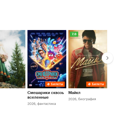
Рейтинг
Ре
7.8
6.
Кинопоиска
Ки
7.8
6.
Билеты
Билеты
Смешарики сквозь
Майкл
Зл
вселенные
мер
2026, биография
2026, фантастика
202