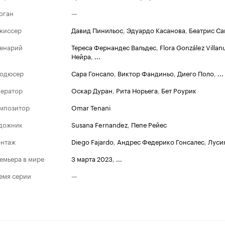
оган
—
жиссер
Давид Пинильос
,
Эдуардо Касанова
,
Беатрис Са
енарий
Тереса Фернандес Вальдес
,
Flora González Villa
Нейра
,
...
одюсер
Сара Гонсало
,
Виктор Фандиньо
,
Диего Поло
,
...
ератор
Оскар Дуран
,
Рита Норьега
,
Бет Роурик
мпозитор
Omar Tenani
дожник
Susana Fernandez
,
Пепе Рейес
нтаж
Diego Fajardo
,
Андрес Федерико Гонсалес
,
Луси
емьера в мире
3 марта 2023
,
...
емя серии
—