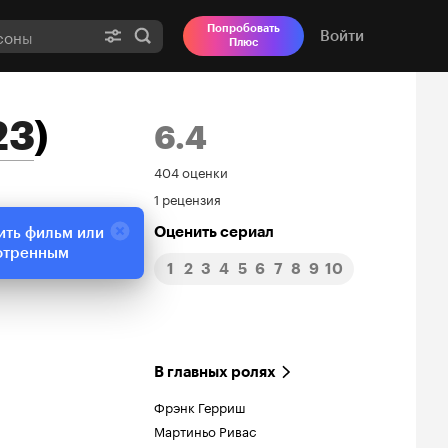
Попробовать
Войти
Плюс
23
)
6.4
Рейтинг
404 оценки
1 рецензия
Кинопоиска
Оценить сериал
ить фильм или
6.4
отренным
1
2
3
4
5
6
7
8
9
10
В главных ролях
Фрэнк Герриш
Мартиньо Ривас