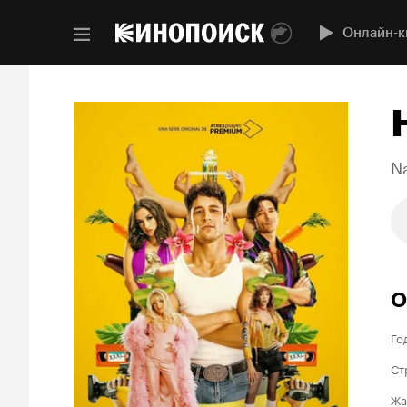
Онлайн-к
N
О
Го
Ст
Жа