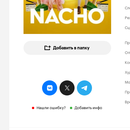
Сл
Ре
Сц
Пр
Добавить в папку
Оп
Ко
Ху
Мо
Пр
Вр
Нашли ошибку?
Добавить инфо