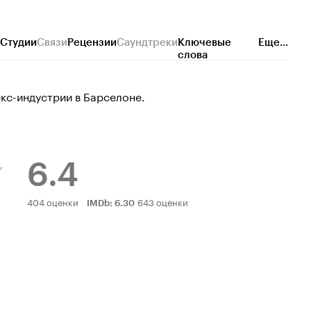
Студии
Связи
Рецензии
Саундтреки
Ключевые
Еще...
слова
кс-индустрии в Барселоне.
6.4
Рейтинг
404 оценки
643 оценки
IMDb
:
6.30
Кинопоиска
6.4