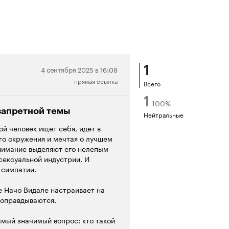
1
Нейтральная
4 сентября 2025 в 16:08
прямая ссылка
рецензия
Всего
1
100
%
 запретной темы
Нейтральные
й человек ищет себя, идет в
его окружения и мечтая о лучшем
нимание выделяют его нелепым
сексуальной индустрии. И
 симпатии.
е Начо Видале настраивает на
е оправдываются.
мый значимый вопрос: кто такой