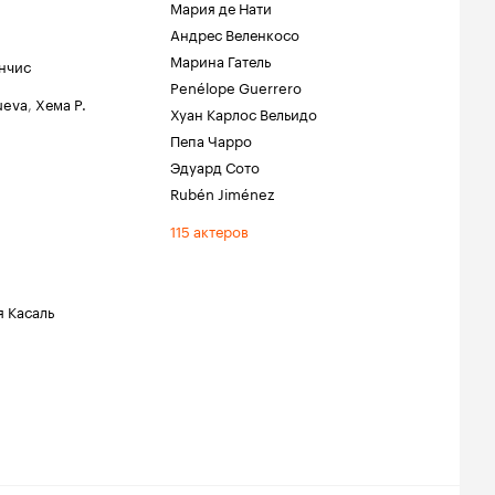
Мария де Нати
Андрес Веленкосо
Марина Гатель
нчис
Penélope Guerrero
nueva
,
Хема Р.
Хуан Карлос Вельидо
Пепа Чарро
Эдуард Сото
Rubén Jiménez
115 актеров
я Касаль