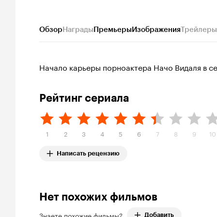
Обзор
Награды
Премьеры
Изображения
Трейлеры
Начало карьеры порноактера Начо Видаля в се
Рейтинг сериала
1
2
3
4
5
6
7
8
9
10
Написать рецензию
Нет похожих фильмов
Знаете похожие фильмы?
Добавить