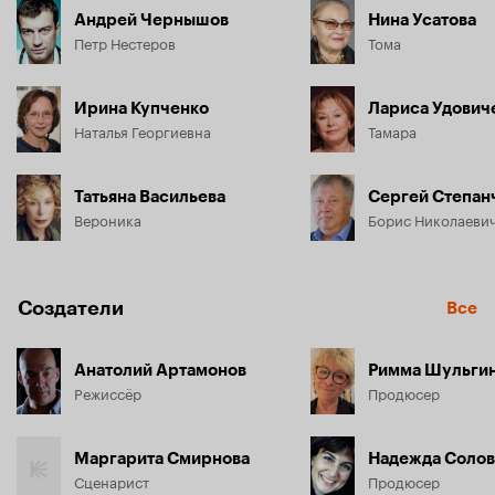
Андрей Чернышов
Нина Усатова
Петр Нестеров
Тома
Ирина Купченко
Лариса Удович
Наталья Георгиевна
Тамара
Татьяна Васильева
Сергей Степан
Вероника
Борис Николаеви
Создатели
Все
Анатолий Артамонов
Римма Шульги
Режиссёр
Продюсер
Маргарита Смирнова
Надежда Солов
Сценарист
Продюсер