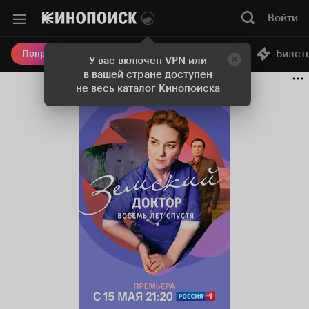
Земский доктор. Восемь лет спустя (сериал, 1 сезон, вс
Войти
Онлайн-кинотеатр
Билет
Попробовать Плюс
У вас включен VPN или
в вашей стране доступен
не весь каталог Кинопоиска