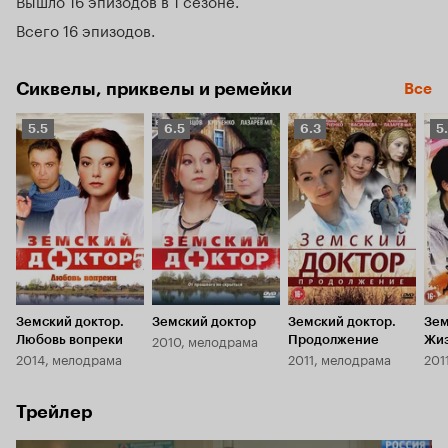
Вышло 16 эпизодов в 1 сезоне
Всего 16 эпизодов
Сиквелы, приквелы и ремейки
Все
Рейтинг
Рейтинг
Рейтинг
Р
5.5
6.5
6.3
5
Кинопоиска
Кинопоиска
Кинопоиска
К
5.5
6.5
6.3
5.
Земский доктор.
Земский доктор
Земский доктор.
Зем
2010, мелодрама
Любовь вопреки
Продолжение
Жиз
2014, мелодрама
2011, мелодрама
201
Трейлер