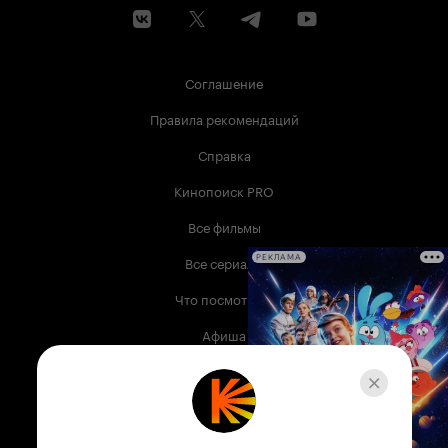
Соглашение
Правила рекомендаций
Справка
Кинопоиск PRO
Все фильмы
Все сериалы
РЕКЛАМА
Что посмотреть
Афиша
Музыка
Телепрограмма
Книги