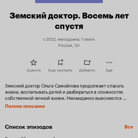
Земский доктор. Восемь лет
спустя
с 2022, мелодрама, 1 сезон
Россия, 12+
Оценить
Буду смотреть
Добавить
Еще
Земский доктор Ольга Самойлова продолжает спасать 
жизни, воспитывать детей и разбираться в сложностях 
собственной личной жизни. Неожиданно выясняются 
новые подробности несчастного случая, в котором погиб 
Полное описание
муж Ольги: ДТП было инсценировано, а на самом деле 
его убили. Заказчики и убийца до сих пор на свободе, и на 
их счету целая серия подобных преступлений.
Список эпизодов
Все