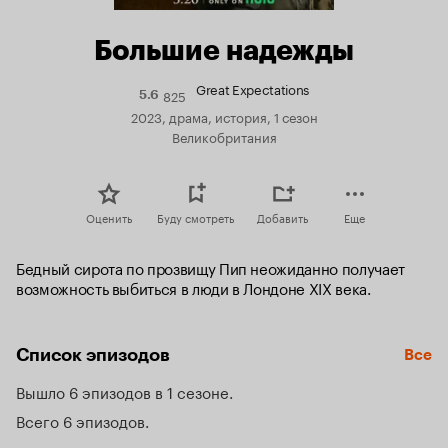
Большие надежды
Great Expectations
825
Рейтинг
5.6
Кинопоиска
2023, драма, история, 1 сезон
5.6
Великобритания
Оценить
Буду смотреть
Добавить
Еще
Бедный сирота по прозвищу Пип неожиданно получает 
возможность выбиться в люди в Лондоне XIX века.
Список эпизодов
Все
Вышло 6 эпизодов в 1 сезоне
Всего 6 эпизодов