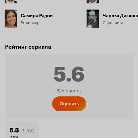
Самира Радси
Чарльз Диккен
Режиссёр
Сценарист
Рейтинг сериала
5.6
Рейтинг
825 оценок
Кинопо
Оценить
5.6
3 700
5.5
IMDb