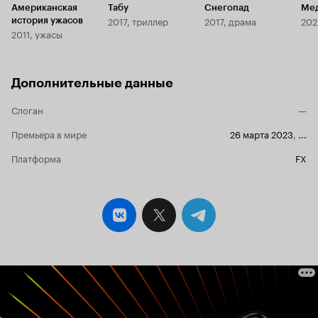
Американская
Табу
Снегопад
Ме
2017, триллер
2017, драма
202
история ужасов
2011, ужасы
Дополнительные данные
Слоган
—
Премьера в мире
26 марта 2023
,
...
Платформа
FX