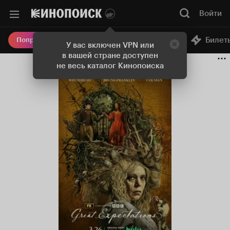
Войти
Онлайн-кинотеатр
Билет
Попробовать Плюс
У вас включен VPN или
в вашей стране доступен
не весь каталог Кинопоиска