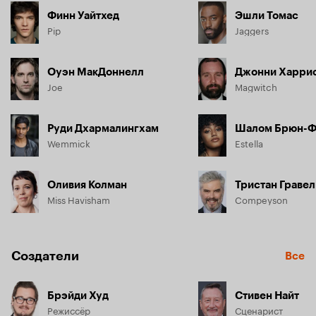
Финн Уайтхед
Эшли Томас
Pip
Jaggers
Оуэн МакДоннелл
Джонни Харри
Joe
Magwitch
Руди Дхармалингхам
Шалом Брюн-Ф
Wemmick
Estella
Оливия Колман
Тристан Гравел
Miss Havisham
Compeyson
Создатели
Все
Брэйди Худ
Стивен Найт
Режиссёр
Сценарист