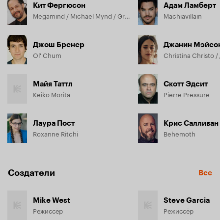
Кит Фергюсон
Адам Ламберт
Megamind / Michael Mynd / Gregg McGrapple
Machiavillain
Джош Бренер
Джанин Мэйсо
Ol' Chum
Майя Таттл
Скотт Эдсит
Keiko Morita
Pierre Pressure
Лаура Пост
Крис Салливан
Roxanne Ritchi
Behemoth
Создатели
Все
Mike West
Steve Garcia
Режиссёр
Режиссёр