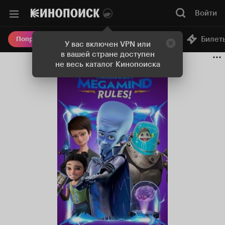
Войти
Онлайн-кинотеатр
Билет
Попробовать Плюс
У вас включен VPN или
в вашей стране доступен
не весь каталог Кинопоиска