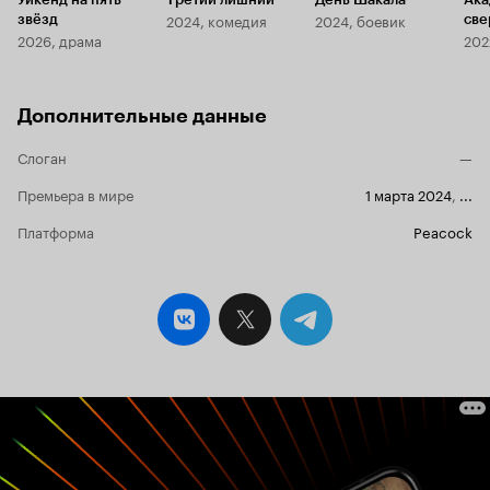
2024, комедия
2024, боевик
звёзд
све
2026, драма
202
Дополнительные данные
Слоган
—
Премьера в мире
1 марта 2024
,
...
Платформа
Peacock