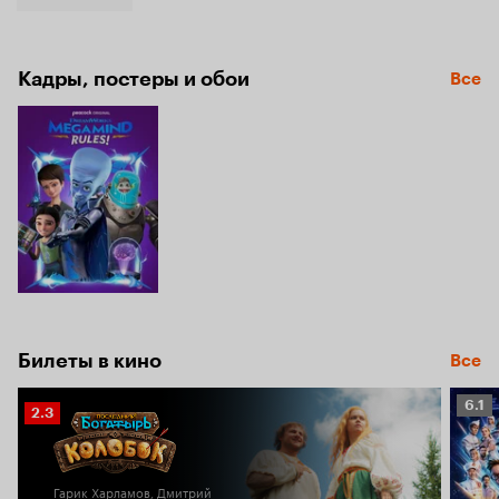
Кадры, постеры и обои
Все
Билеты в кино
Все
Рейт
6.1
Рейтинг
2.3
Кино
Кинопоиска
6.1
2.3
Гарик Харламов, Дмитрий