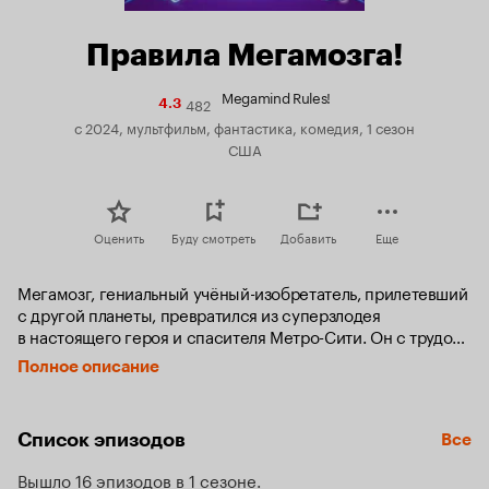
Правила Мегамозга!
Megamind Rules!
482
Рейтинг
4.3
Кинопоиска
с 2024, мультфильм, фантастика, комедия, 1 сезон
4.3
США
Оценить
Буду смотреть
Добавить
Еще
Мегамозг, гениальный учёный-изобретатель, прилетевший 
с другой планеты, превратился из суперзлодея 
в настоящего героя и спасителя Метро-Сити. Он с трудом 
привыкает к новой роли и помимо совершения геройских 
Полное описание
поступков учится вдохновлять людей, как это делал в своё 
время Мачомэн.
Список эпизодов
Все
Вышло 16 эпизодов в 1 сезоне