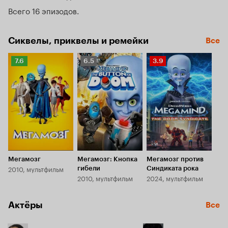
Всего 16 эпизодов
Сиквелы, приквелы и ремейки
Все
Рейтинг
Рейтинг
Рейтинг
7.6
6.5
3.9
Кинопоиска
Кинопоиска
Кинопоиска
7.6
6.5
3.9
Мегамозг
Мегамозг: Кнопка
Мегамозг против
2010, мультфильм
гибели
Синдиката рока
2010, мультфильм
2024, мультфильм
Актёры
Все