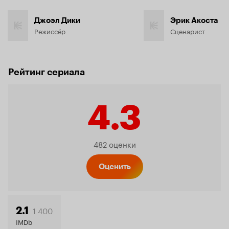
Джоэл Дики
Эрик Акоста
Режиссёр
Сценарист
Рейтинг сериала
4.3
Рейтинг
482 оценки
Кинопо
Оценить
4.3
1 400
2.1
IMDb