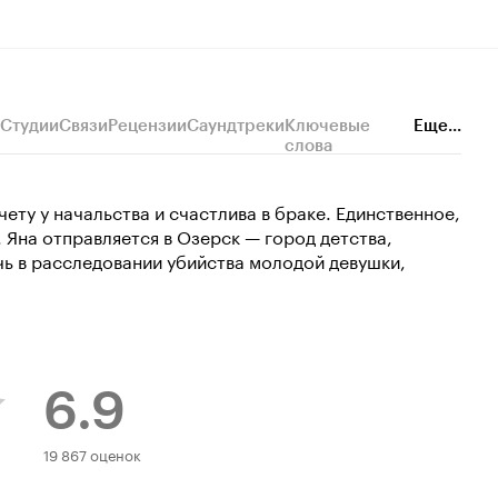
Студии
Связи
Рецензии
Саундтреки
Ключевые
Еще...
слова
ту у начальства и счастлива в браке. Единственное,
. Яна отправляется в Озерск — город детства,
чь в расследовании убийства молодой девушки,
6.9
Рейтинг
19 867 оценок