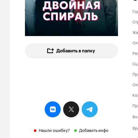
Го
Ст
Жа
Сл
Добавить в папку
Ре
Сц
Пр
Оп
Ко
Пр
Во
Вр
Нашли ошибку?
Добавить инфо