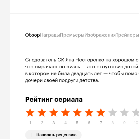
Обзор
Награды
Премьеры
Изображения
Трейлеры
Следователь СК Яна Нестеренко на хорошем сче
что омрачает ее жизнь — это отсутствие детей
в котором не была двадцать лет — чтобы помо
дочери своей подруги детства.
Рейтинг сериала
1
2
3
4
5
6
7
8
9
10
Написать рецензию