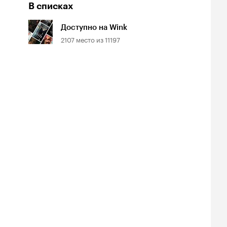
В списках
Доступно на Wink
2107
место из
11197
йтинг
Рейтинг
Рейтинг
8
7.0
5.9
нопоиска
Кинопоиска
Кинопоиска
8
7.0
5.9
Билеты
Билеты
Билеты