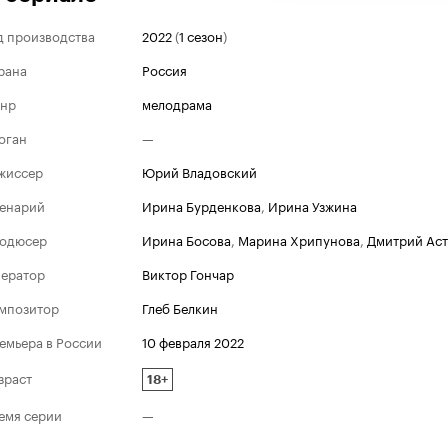
д производства
2022
(
1 сезон
)
рана
Россия
нр
мелодрама
оган
—
жиссер
Юрий Владовский
енарий
Ирина Бурденкова
,
Ирина Узжина
одюсер
Ирина Босова
,
Марина Хрипунова
,
Дмитрий Ас
ератор
Виктор Гончар
мпозитор
Глеб Белкин
емьера в России
10 февраля 2022
зраст
18+
емя серии
—