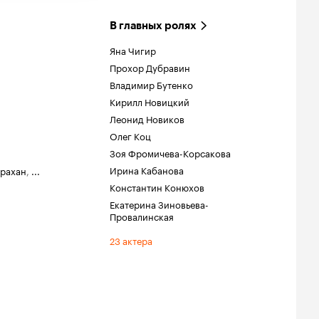
В главных ролях
Яна Чигир
Прохор Дубравин
Владимир Бутенко
Кирилл Новицкий
Леонид Новиков
Олег Коц
Зоя Фромичева-Корсакова
Ирина Кабанова
трахан
,
...
Константин Конюхов
Екатерина Зиновьева-
Провалинская
23 актера