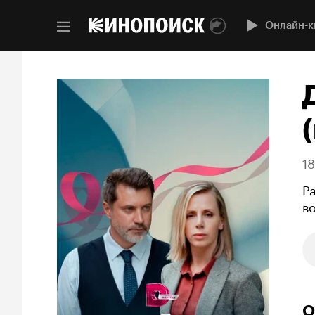
Онлайн-к
(
1
Р
в
О