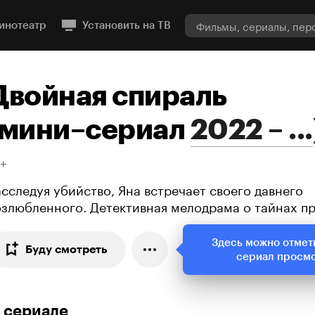
инотеатр
Установить на ТВ
Двойная спираль
мини–сериал
2022 – ...
8+
асследуя убийство, Яна встречает своего давнего
озлюбленного. Детективная мелодрама о тайнах п
Здесь можно отмет
Буду смотреть
сериал просм
 сериале