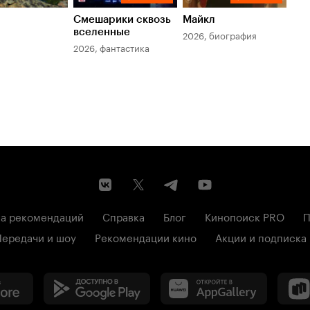
Смешарики сквозь
Майкл
Зл
вселенные
мер
2026, биография
2026, фантастика
202
а рекомендаций
Справка
Блог
Кинопоиск PRO
П
Передачи и шоу
Рекомендации кино
Акции и подписка