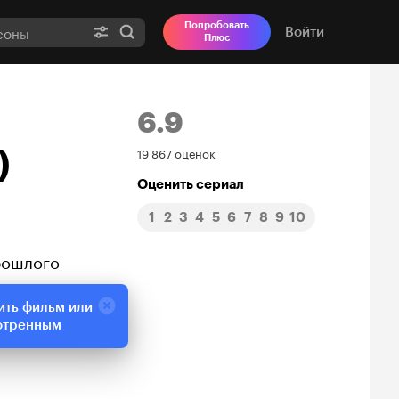
Попробовать
Войти
Плюс
6.9
Рейтинг
)
19 867 оценок
Кинопоиска
Оценить сериал
1
2
3
4
5
6
7
8
9
10
6.9
рошлого
ить фильм или
отренным