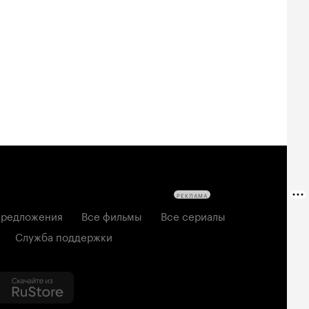
овещие
На деревню
За любовь
твецы: Пекло
дедушке 2
2026, мелодрама
6, ужасы
2026, комедия
РЕКЛАМА
редложения
Все фильмы
Все сериалы
Служба поддержки