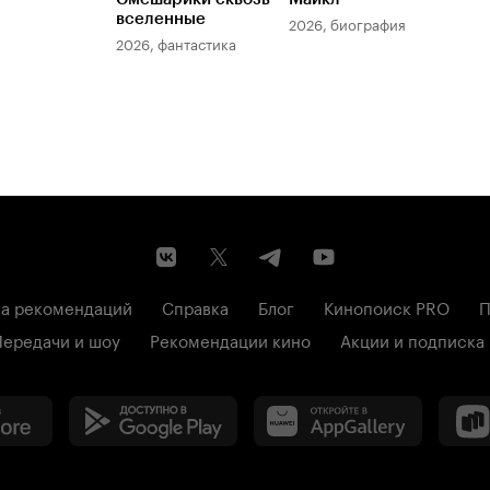
вселенные
мер
2026, биография
2026, фантастика
202
а рекомендаций
Справка
Блог
Кинопоиск PRO
П
Передачи и шоу
Рекомендации кино
Акции и подписка