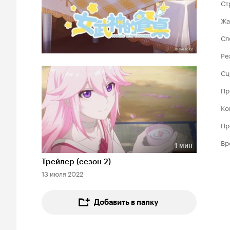
Ст
Жа
Сл
Ре
Сц
Пр
Ко
Пр
Вр
1 мин
Длительность 1 мин
Трейлер (сезон 2)
13 июля 2022
Добавить в папку