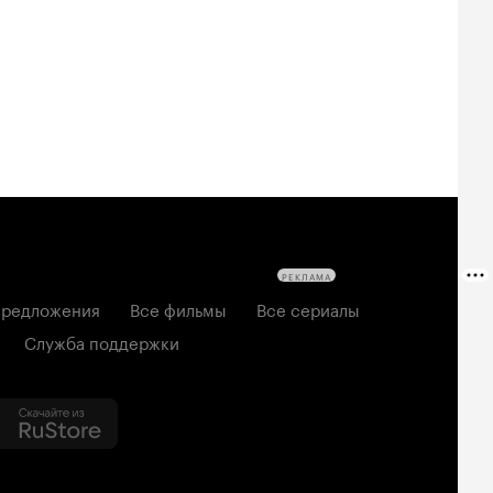
твецы: Пекло
дедушке 2
2026, семейный
6, ужасы
2026, комедия
РЕКЛАМА
редложения
Все фильмы
Все сериалы
Служба поддержки