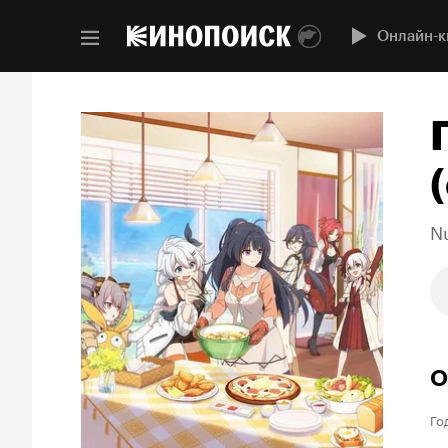
Онлайн-к
(
N
О
Го