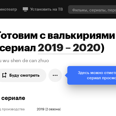
инотеатр
Установить на ТВ
Готовим с валькириями
сериал
2019 – 2020
)
u wu shen de can zhuo
Здесь можно отмет
Буду смотреть
сериал просм
 сериале
д производства
2019
(
2 сезона
)