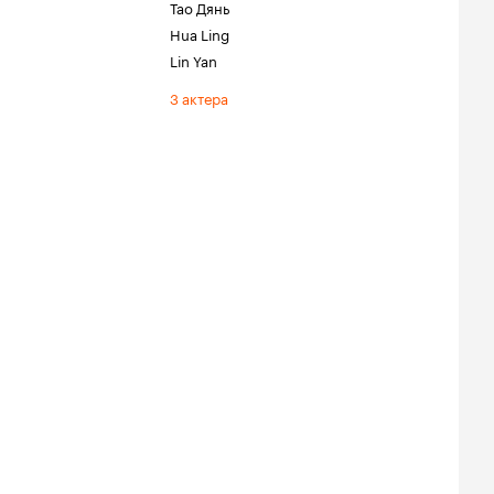
Тао Дянь
Hua Ling
Lin Yan
3 актера