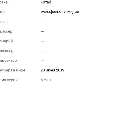
рана
Китай
нр
мультфильм
,
комедия
оган
—
жиссер
—
енарий
—
одюсер
—
мпозитор
—
емьера в мире
28 июня 2019
емя серии
6 мин