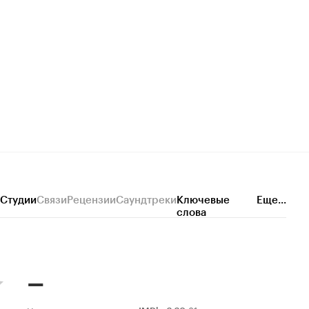
Студии
Связи
Рецензии
Саундтреки
Ключевые
Еще...
слова
–
31 оценка