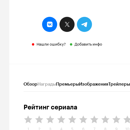
Нашли ошибку?
Добавить инфо
Обзор
Награды
Премьеры
Изображения
Трейлеры
Рейтинг сериала
1
2
3
4
5
6
7
8
9
10