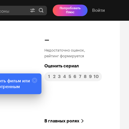
Попробовать
Войти
Плюс
–
Недостаточно оценок,
рейтинг формируется
Оценить сериал
1
2
3
4
5
6
7
8
9
10
ить фильм или
отренным
В главных ролях