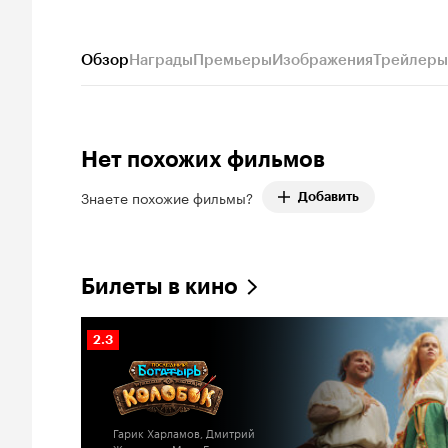
Обзор
Награды
Премьеры
Изображения
Трейлеры
Нет похожих фильмов
Знаете похожие фильмы?
Добавить
Билеты в кино
Рейтинг
2.3
Кинопоиска
2.3
Гарик Харламов, Дмитрий