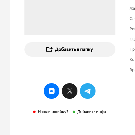
Жа
Сл
Ре
Сц
Пр
Добавить в папку
Ко
Вр
Нашли ошибку?
Добавить инфо