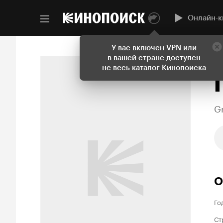
Онлайн-к
У вас включен VPN или
в вашей стране доступен
Н
не весь каталог Кинопоиска
G
О
Го
Ст