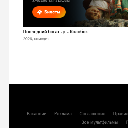
Журавлев, Мила Ершова
Билеты
Последний богатырь. Колобок
2026, комедия
Вакансии
Реклама
Соглашение
Правил
Все мультфильмы