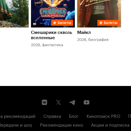
Билеты
Билеты
Смешарики сквозь
Майкл
Зл
вселенные
мер
2026, биография
2026, фантастика
202
а рекомендаций
Справка
Блог
Кинопоиск PRO
П
Передачи и шоу
Рекомендации кино
Акции и подписка