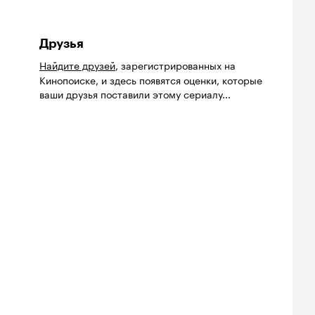
Друзья
Найдите друзей
, зарегистрированных на
Кинопоиске, и здесь появятся оценки, которые
ваши друзья поставили этому сериалу...
йтинг
Рейтинг
Рейтинг
8
7.0
5.8
нопоиска
Кинопоиска
Кинопоиска
8
7.0
5.8