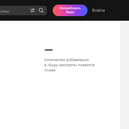
Попробовать
Войти
Плюс
—
Количество добавивших

в «Буду смотреть» появится

позже