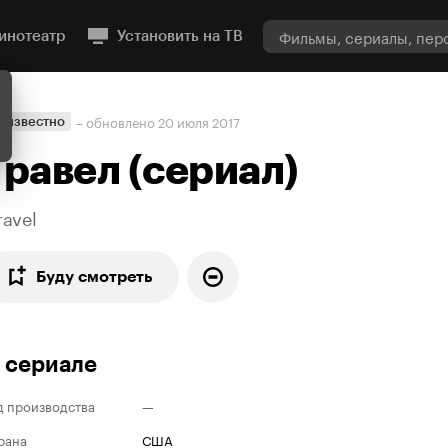
инотеатр
Установить на ТВ
– обновлено
20 июля 2017
еизвестно
Гравел
(
сериал
)
ravel
Буду смотреть
 сериале
д производства
—
рана
США