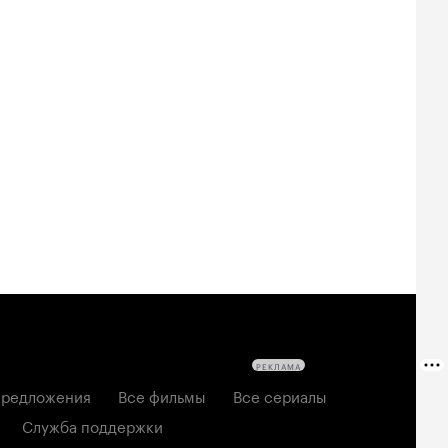
Билеты
Билеты
Билеты
овещие
На деревню
За любовь
твецы: Пекло
дедушке 2
2026, мелодрама
6, ужасы
2026, комедия
РЕКЛАМА
редложения
Все фильмы
Все сериалы
Служба поддержки