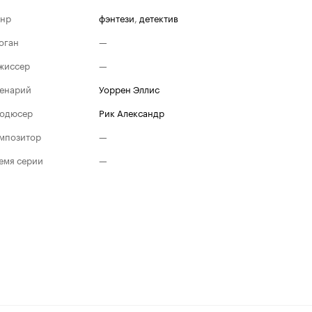
нр
фэнтези
,
детектив
оган
—
жиссер
—
енарий
Уоррен Эллис
одюсер
Рик Александр
мпозитор
—
емя серии
—