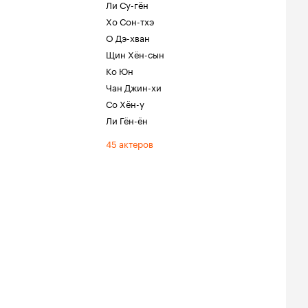
Ли Су-гён
Хо Сон-тхэ
О Дэ-хван
Щин Хён-сын
Ко Юн
Чан Джин-хи
Со Хён-у
Ли Гён-ён
45 актеров