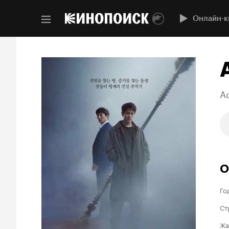
Онлайн-к
A
О
Го
Ст
Жа