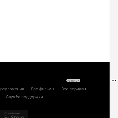
Билеты
Билеты
Билеты
овещие
На деревню
Старый орёл
твецы: Пекло
дедушке 2
2026, семейный
6, ужасы
2026, комедия
РЕКЛАМА
редложения
Все фильмы
Все сериалы
Служба поддержки