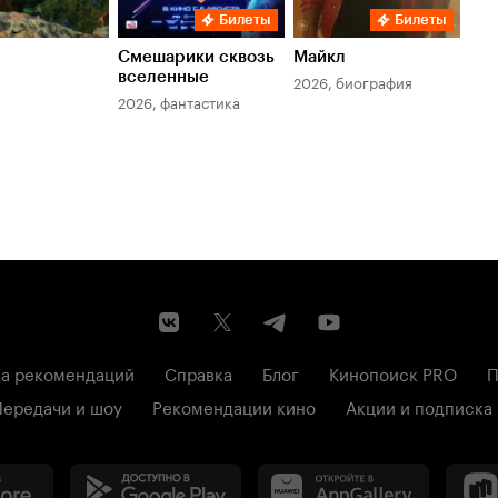
Билеты
Билеты
Смешарики сквозь
Майкл
Зл
вселенные
мер
2026, биография
2026, фантастика
202
а рекомендаций
Справка
Блог
Кинопоиск PRO
П
Передачи и шоу
Рекомендации кино
Акции и подписка