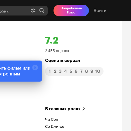
Попробовать
Войти
Плюс
7.2
Рейтинг
2 455 оценок
Кинопоиска
Оценить сериал
ить фильм или
1
2
3
4
5
6
7
8
9
10
7.2
отренным
В главных ролях
Чи Сон
Со Джи-хе