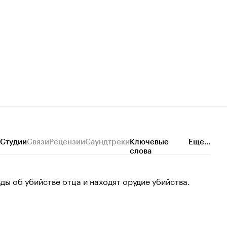
Студии
Связи
Рецензии
Саундтреки
Ключевые
Еще...
слова
ы об убийстве отца и находят орудие убийства.