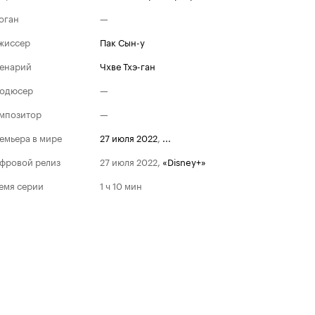
оган
—
жиссер
Пак Сын-у
енарий
Чхве Тхэ-ган
одюсер
—
мпозитор
—
емьера в мире
27 июля 2022
,
...
фровой релиз
27 июля 2022
,
«Disney+»
емя серии
1 ч 10 мин