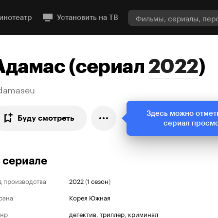
инотеатр
Установить на ТВ
Адамас
(
сериал
2022
)
damaseu
Здесь можно отмет
Буду смотреть
сериал просм
 сериале
д производства
2022
(
1 сезон
)
рана
Корея Южная
нр
детектив
,
триллер
,
криминал