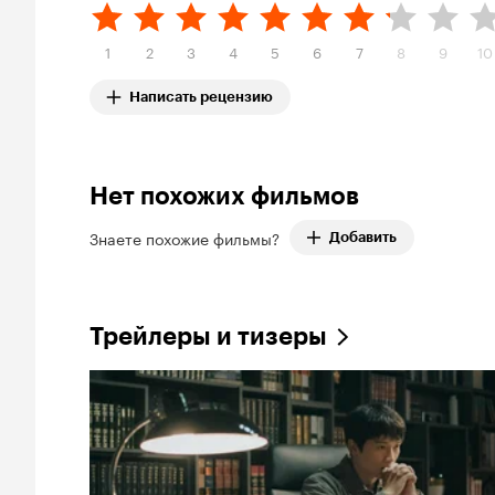
1
2
3
4
5
6
7
8
9
10
Написать рецензию
Нет похожих фильмов
Знаете похожие фильмы?
Добавить
Трейлеры и тизеры