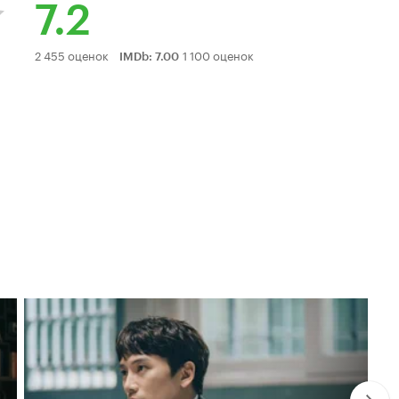
7.2
Рейтинг
2 455 оценок
1 100 оценок
IMDb
:
7.00
Кинопоиска
7.2