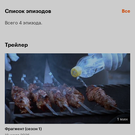
заглядывать в окна, витрины. Везде бурлит жизнь, и только 
его существование кажется ему бедным и убогим.
Список эпизодов
Все
Всего 4 эпизода
Трейлер
1 мин
Длительность 1 мин
Фрагмент (сезон 1)
18 июля 2026