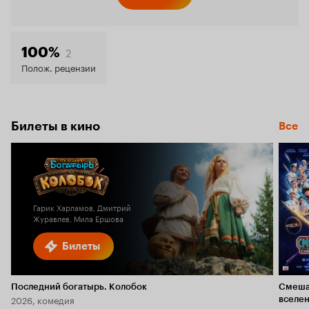
Кинопо
7.2
2
100%
Полож. рецензии
Билеты в кино
Все
Гарик Харламов, Дмитрий
Журавлев, Мила Ершова
Билеты
Последний богатырь. Колобок
Смеша
2026, комедия
вселе