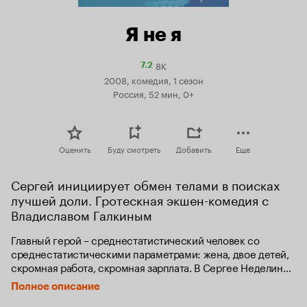
Я не я
8K
Рейтинг
7.2
Кинопоиска
2008, комедия, 1 сезон
7.2
Россия, 52 мин, 0+
Оценить
Буду смотреть
Добавить
Еще
Сергей инициирует обмен телами в поисках 
лучшей доли. Гротескная экшен-комедия с 
Владиславом Галкиным
Главный герой – среднестатистический человек со 
среднестатистическими параметрами: жена, двое детей, 
скромная работа, скромная зарплата. В Сергее Неделине 
нет ничего необычного, кроме одного странного 
Полное описание
увлечения: любит бродить по вечерним улицам, 