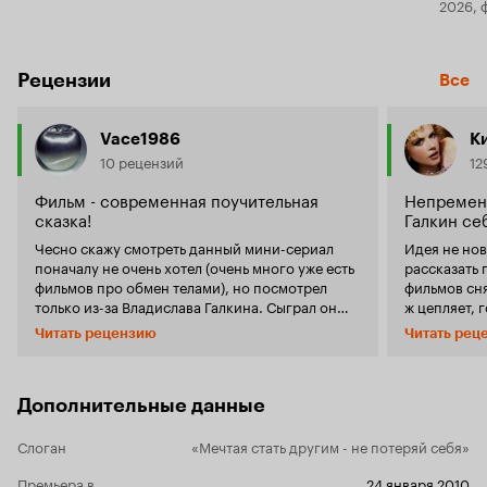
2026, 
Рецензии
Все
Vace1986
К
10 рецензий
12
Фильм - современная поучительная
Непременн
сказка!
Галкин се
Чесно скажу смотреть данный мини-сериал
Идея не нов
поначалу не очень хотел (очень много уже есть
рассказать 
фильмов про обмен телами), но посмотрел
фильмов сня
только из-за Владислава Галкина. Сыграл он
довольно интересную роль. Поначалу кажется
Владислав 
Читать рецензию
Читать рец
негативную - ну какой может быть позитив в
талантливый
мелком бандите пускай и бизнесмене. Но
Печально ду
дальше видно, что это всего лишь жизнь у него
ролей мог с
так сложилась. После шанса начать другую
Дополнительные данные
если бы не 
жизнь в теле неудачника, он не опускает руки,
Николаеви
а начинает зарабатывать, видя, что его семья
Слоган
«Мечтая стать другим - не потеряй себя»
нормальной
во всем себе отказывает всю жизнь. Жена по
постоянно з
началу была в шоке, но потом ей понравился
Премьера в
24 января 2010