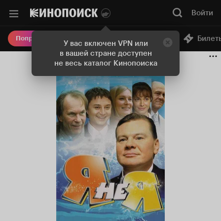
Войти
Онлайн-кинотеатр
Билет
Попробовать Плюс
У вас включен VPN или
в вашей стране доступен
не весь каталог Кинопоиска