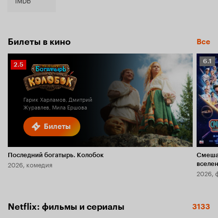
IMDb
Билеты в кино
Все
Рейт
6.1
Рейтинг
2.5
Кино
Кинопоиска
6.1
2.5
Гарик Харламов, Дмитрий
Журавлев, Мила Ершова
Билеты
Последний богатырь. Колобок
Смеша
2026, комедия
вселе
2026, 
Netflix: фильмы и сериалы
3133