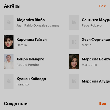
Актёры
Все
Alejandro Riaño
Сантьяго Моур
Juan Pablo Gonzalez Juanpis
Pepe Robayo
Каролина Гайтан
Хуан Фернандо
Camila
Martin
Хаиро Камарго
Марсела Бенх
Abuelo Pombo
Martuchis
Хулиан Кайседо
Марсела Агуд
Ivancito
Создатели
Все