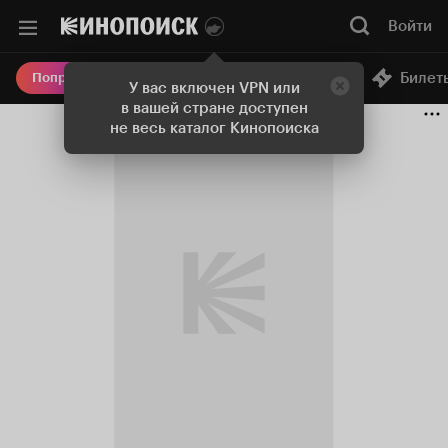
Войти
Онлайн-кинотеатр
Билет
Попробовать Плюс
У вас включен VPN или
в вашей стране доступен
не весь каталог Кинопоиска