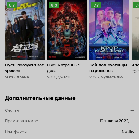
Рейтинг
Рейтинг
Рейтинг
Р
8.7
8.3
7.7
7
Кинопоиска
Кинопоиска
Кинопоиска
К
8.7
8.3
7.7
7.
Пусть послужит вам
Очень странные
Кей-поп-охотницы
Я т
202
уроком
дела
на демонов
2026, драма
2016, ужасы
2025, мультфильм
Дополнительные данные
Слоган
—
Премьера в мире
19 января 2022
,
...
Платформа
Netflix