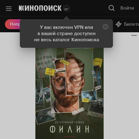
Войти
Онлайн-кинотеатр
Билет
Попробовать Плюс
У вас включен VPN или
в вашей стране доступен
не весь каталог Кинопоиска