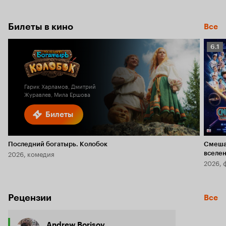
Билеты в кино
Все
Рейт
6.1
Кино
6.1
Гарик Харламов, Дмитрий
Журавлев, Мила Ершова
Билеты
Последний богатырь. Колобок
Смеша
2026, комедия
вселе
2026, 
Рецензии
Все
Andrew Borisov