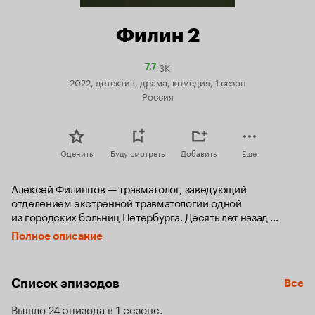
Филин 2
3K
Рейтинг
7.7
Кинопоиска
2022, детектив, драма, комедия, 1 сезон
7.7
Россия
Оценить
Буду смотреть
Добавить
Еще
Алексей Филиппов — травматолог, заведующий 
отделением экстренной травматологии одной 
из городских больниц Петербурга. Десять лет назад 
он попал в ДТП, после которого заново учился ходить 
Полное описание
и жить. Из-за травмы он почти перестал спать, за что 
и получил от коллег прозвище Филин. Все свое свободное 
время, а это 24 часа в сутки, он тратит на саморазвитие: 
Список эпизодов
Все
изучает иностранные языки, по несколько раз проходит 
самые сложные компьютерные игры, легко собирает 
Вышло 24 эпизода в 1 сезоне
кубик Рубика. Кроме того, он открыл в себе способности 