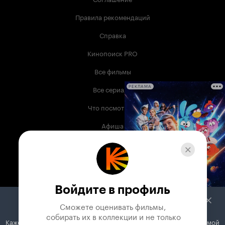
Правила рекомендаций
Справка
Кинопоиск PRO
Все фильмы
Все сериалы
РЕКЛАМА
Что посмотреть
Афиша
Музыка
Телепрограмма
Книги
Войдите в профиль
Служба поддержки
Сможете оценивать фильмы,

 собирать их в коллекции и не только
Кажется, вы используете блокировщик рекламы. Вместе с рекламой