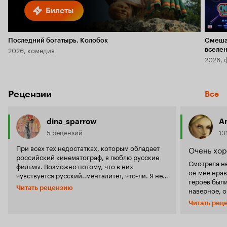
Билеты
Последний богатырь. Колобок
Смеша
2026, комедия
вселе
2026, 
Рецензии
Все
dina_sparrow
An
5 рецензий
13
При всех тех недостатках, которым обладает
Очень хо
российский кинематограф, я люблю русские
Смотрела не
фильмы. Возможно потому, что в них
он мне нра
чувствуется русский..менталитет, что-ли. Я не
героев был
хотела смотреть этот фильм, потому что Ольга
Читать рецензию
наверное, о
Будина не раз мелькала в телевизоре в образе
'Найди ей ра
врача (взять хотя-бы фильм 'Личная жизнь
Читать рец
смерти!', '
доктора Селивановой', в котором она сыграла
а тогда было
главную роль). Но заметив среди актерского
пельмени с 