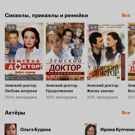
муж не оставляет её...
Сиквелы, приквелы и ремейки
Все
Рейтинг
Рейтинг
Рейтинг
Р
5.5
6.3
5.9
6
Кинопоиска
Кинопоиска
Кинопоиска
К
5.5
6.3
5.9
6.
Земский доктор.
Земский доктор.
Земский доктор.
Зем
Любовь вопреки
Продолжение
Жизнь заново
Воз
2014, мелодрама
2011, мелодрама
2011, мелодрама
201
Актёры
Все
Ольга Будина
Ирина Купченк