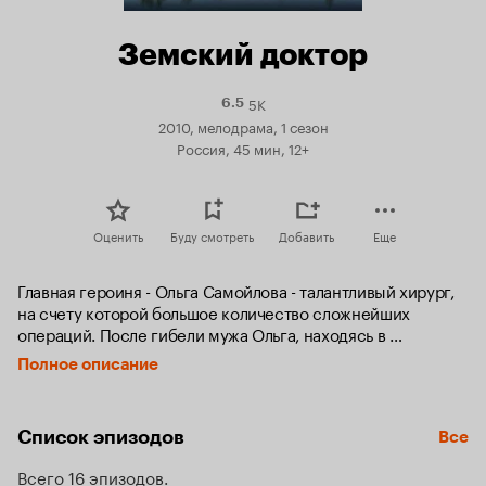
Земский доктор
5K
Рейтинг
6.5
Кинопоиска
2010, мелодрама, 1 сезон
6.5
Россия, 45 мин, 12+
Оценить
Буду смотреть
Добавить
Еще
Главная героиня - Ольга Самойлова - талантливый хирург, 
на счету которой большое количество сложнейших 
операций. После гибели мужа Ольга, находясь в 
состоянии депрессии,  теряет свои профессиональные 
Полное описание
навыки. Она больше не может проводить сложные 
операции и из столицы переезжает в провинцию, где 
устраивается терапевтом в местную больницу. Ей 
Список эпизодов
Все
придётся полностью окунуться в новую жизнь, ведь у 
каждого пациента своя сложная история. Но от прошлой 
Всего 16 эпизодов
жизни не убежать: здесь, в маленьком городке, погибший 