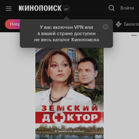
Земский доктор (сериал, 1 сезон, все серии), 2010 — оп
Войти
Онлайн-кинотеатр
Билет
Попробовать Плюс
У вас включен VPN или
в вашей стране доступен
не весь каталог Кинопоиска