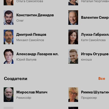
Ольга Самойлова
Наталья Георгиев
Константин Демидов
Валентин Смир
Олег
Дмитрий Певцов
Луиза-Габриэл
Михаил Самойлов
Катя Самойлова
Александр Лазарев мл.
Игорь Огурцов
Юрий Валуев
юноша
Создатели
Все
Мирослав Малич
Римма Шульги
Режиссёр
Продюсер