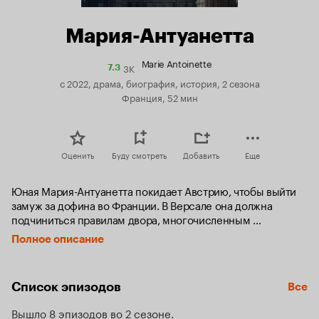
Мария-Антуанетта
Marie Antoinette
3K
Рейтинг
7.3
Кинопоиска
с 2022, драма, биография, история, 2 сезона
7.3
Франция, 52 мин
Оценить
Буду смотреть
Добавить
Еще
Юная Мария-Антуанетта покидает Австрию, чтобы выйти 
замуж за дофина во Франции. В Версале она должна 
подчиниться правилам двора, многочисленным 
и сложным. Принцесса страдает, что не может жить так, 
Полное описание
как считает нужным, в то время как мать оказывает на нее 
постоянное давление, чтобы закрепить союз между двумя 
странами.
Список эпизодов
Все
Вышло 8 эпизодов во 2 сезоне