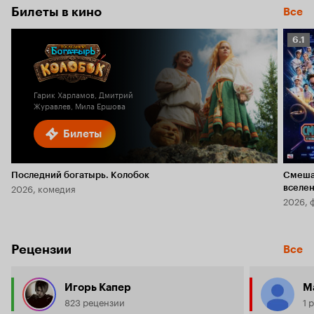
Билеты в кино
Все
Рейт
6.1
Кино
6.1
Гарик Харламов, Дмитрий
Журавлев, Мила Ершова
Билеты
Последний богатырь. Колобок
Смеша
2026, комедия
вселе
2026, 
Рецензии
Все
Игорь Капер
Ма
823 рецензии
1 