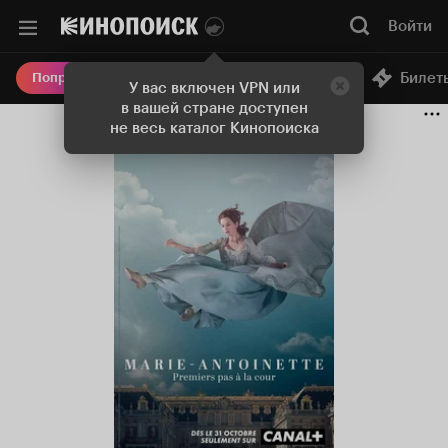
Войти
Онлайн-кинотеатр
Билет
Попробовать Плюс
У вас включен VPN или
в вашей стране доступен
не весь каталог Кинопоиска