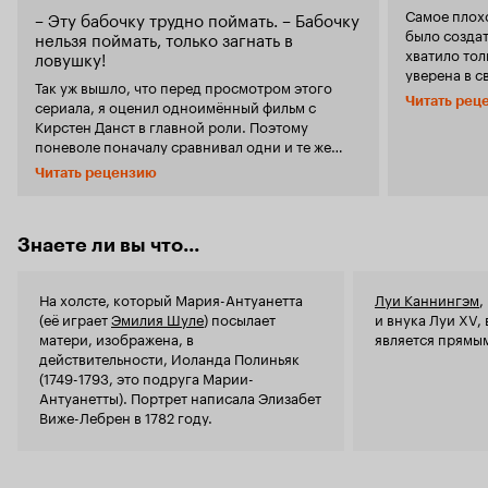
Самое плох
– Эту бабочку трудно поймать. – Бабочку
было создать. Несмотря на то, чт
нельзя поймать, только загнать в
хватило тол
ловушку!
уверена в сво
Так уж вышло, что перед просмотром этого
по эмоцион
Читать рец
сериала, я оценил одноимённый фильм с
понятно, ч
Кирстен Данст в главной роли. Поэтому
прописан, р
поневоле поначалу сравнивал одни и те же
Просто неп
события, которые происходили. Когда
эмоции у к
Читать рецензию
будущая дофина пересекала границу,
детства учи
бросилось в глаза показательно холодное (я бы
лицо, не го
сказал даже скотское, неуважительное)
слезы даже 
отношение будущей прислуги к особе столь
Знаете ли вы что...
недозволительно. 2. Костю
высокого знатного положения. Марию мучают
плечами. Мо
кошмары, вероятно обусловленные стрессом
серии, но у
На холсте, который Мария-Антуанетта
Луи Каннингэм
,
от переезда в незнакомую, психологически
Открытые п
(её играет
Эмилия Шуле
) посылает
и внука Луи XV,
дискомфортную среду французского двора.
будущую ко
матери, изображена, в
является прямы
Внешне актриса более-менее похожа на
работницу публич
действительности, Иоланда Полиньяк
оригинальную Марию Антуанетту… так сказать,
границы Ав
(1749-1793, это подруга Марии-
её улучшенная версия с поправкой на
двумя вели
Антуанетты). Портрет написала Элизабет
современные стандарты красоты. Безусловно,
полуразвал
Виже-Лебрен в 1782 году.
актриса Эмилия Шуле больше похожа на
не нашлось 
оригинальную Марию Антуанетту, чем Кирстен
Молчу уже о
Данст. Занимателен тот факт, что Эмилия Шуле
новой дофи
родилась в Благовещенске в семье немцев.
свои церем