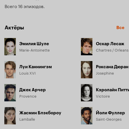
Всего 16 эпизодов
Актёры
Все
Эмилия Шуле
Оскар Лесаж
Marie-Antoinette
Chartres / Orleans
Луи Каннингэм
Роксана Дюран
Louis XVI
Josephine
Джек Арчер
Кэролайн Питт
Provence
Victoire
Жасмин Блэкбороу
Йоли Фуллер
Lamballe
Saint-Georges