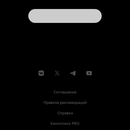
отличает то, что акцент сделан на
человеческие эмоции, переживания, страсти,
на отношения между людьми. Показано, что в
психологическом плане жизнь монархов –
далеко не сахар, а дофина Туанетта вместо
беззаботной инфантильной хохотушки
показана довольно серьёзной, расчётливой,
ранимой особой, совершенно не
разбирающейся в людях, которые её окружают.
А добрый весёлый нрав девушки – лишь
сублимация тех переживаний, того стресса,
который на неё навалился. У молодого дофина
же со временем появились большие амбиции и
азарт, которые во многом и погубили
династию бурбонов. 8 из 10
Соглашение
Правила рекомендаций
Справка
Кинопоиск PRO