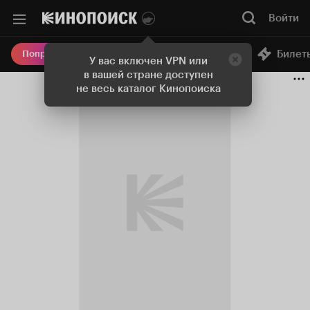
Войти
Онлайн-кинотеатр
Билет
Попробовать Плюс
У вас включен VPN или
в вашей стране доступен
не весь каталог Кинопоиска