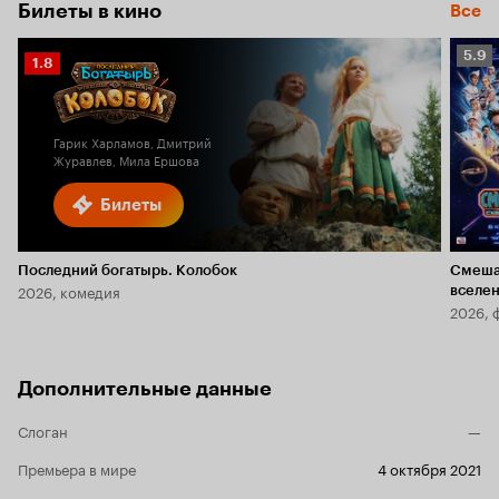
Билеты в кино
Все
Рейт
5.9
Рейтинг
1.8
Кино
Кинопоиска
5.9
1.8
Гарик Харламов, Дмитрий
Журавлев, Мила Ершова
Билеты
Последний богатырь. Колобок
Смеша
2026, комедия
вселе
2026, 
Дополнительные данные
Слоган
—
Премьера в мире
4 октября 2021