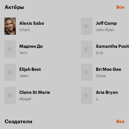
Актёры
Все
Alexis Sabo
Jeff Camp
Charli
John Ryan
Мадлен Ди
Samantha Posi
Terri
Si Si
Elijah Best
Bri Moe Gee
Jalen
Olivia
Claire St Marie
Aria Bryan
Abigail
L.
Создатели
Все