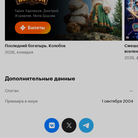
2.8
Гарик Харламов, Дмитрий
Журавлев, Мила Ершова
Билеты
Последний богатырь. Колобок
Смеша
2026, комедия
вселе
2026, 
Дополнительные данные
Слоган
—
Премьера в мире
1 сентября 2004