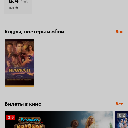
156
6.4
IMDb
Кадры, постеры и обои
Все
Билеты в кино
Все
Рейт
6.2
Рейтинг
2.8
Кино
Кинопоиска
6.2