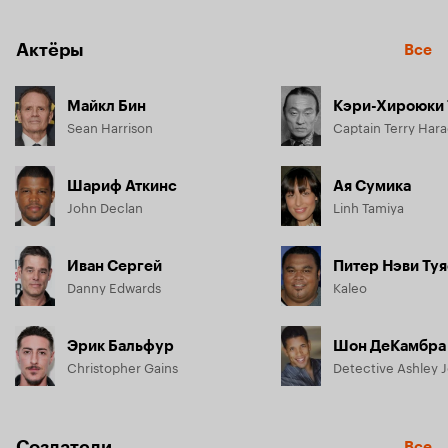
Актёры
Все
Майкл Бин
Кэри-Хироюки 
Sean Harrison
Captain Terry Har
Шариф Аткинс
Ая Сумика
John Declan
Linh Tamiya
Иван Сергей
Питер Нэви Ту
Danny Edwards
Kaleo
Эрик Бальфур
Шон ДеКамбра
Christopher Gains
Detective Ashley 
Создатели
Все