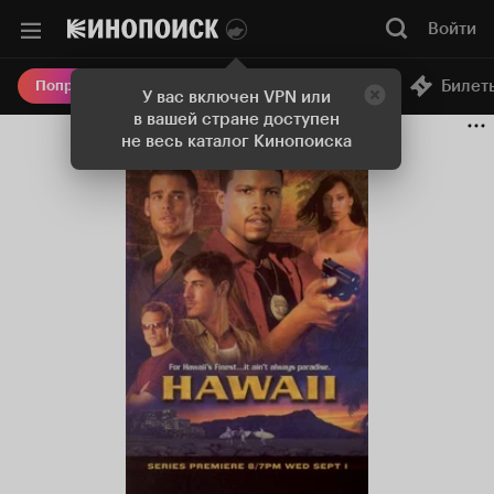
Войти
Онлайн-кинотеатр
Билет
Попробовать Плюс
У вас включен VPN или
в вашей стране доступен
не весь каталог Кинопоиска