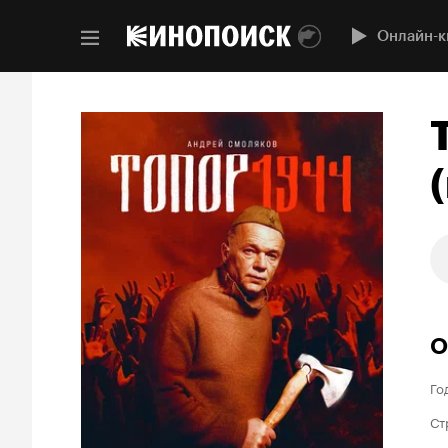
Онлайн-к
(
О
Го
Ст