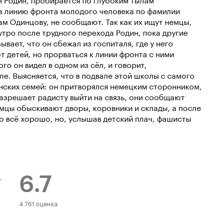
з линию фронта молодого человека по фамилии
нам Одинцову, не сообщают. Так как их ищут немцы,
утро после трудного перехода Родин, пока другие
вает, что он сбежал из госпиталя, где у него
т детей, но прорваться к линии фронта с ними
о он видел в одном из сёл, и говорит,
е. Выясняется, что в подвале этой школы с самого
нских семей: он притворялся немецким сторонником,
разрешает радисту выйти на связь, они сообщают
емцы обыскивают дворы, коровники и склады, а после
о всё хорошо, но, услышав детский плач, фашисты
6.7
Рейтинг
4 761 оценка