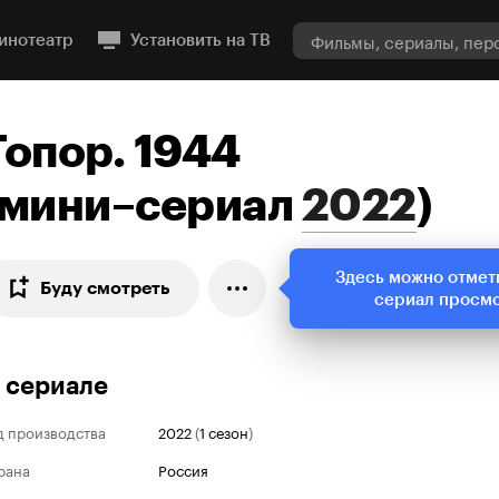
инотеатр
Установить на ТВ
Топор. 1944
мини–сериал
2022
)
Здесь можно отмет
Буду смотреть
сериал просм
 сериале
д производства
2022
(
1 сезон
)
рана
Россия