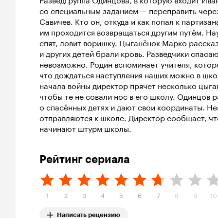
со специальным заданием — переправить чере
Савичев. Кто он, откуда и как попал к партиза
им проходится возвращаться другим путём. На
спят, ловит воришку. Цыганёнок Марко рассказы
и других детей брали кровь. Разведчики спасаю
невозможно. Родин вспоминает учителя, которог
что дождаться наступления наших можно в школ
начала войны директор прячет несколько цыга
чтобы те не совали нос в его школу. Одинцов 
о спасённых детях и дают свои координаты. Н
отправляются к школе. Директор сообщает, чт
начинают штурм школы.
Рейтинг сериала
1
2
3
4
5
6
7
8
9
10
Написать рецензию