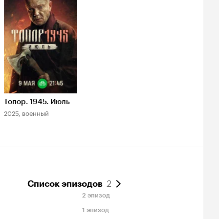
Кинопоиска
6.5
Топор. 1945. Июль
2025, военный
2
Список эпизодов
2 эпизод
1 эпизод