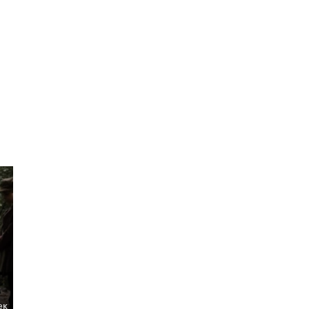
Кинопоиска
6.7
ек