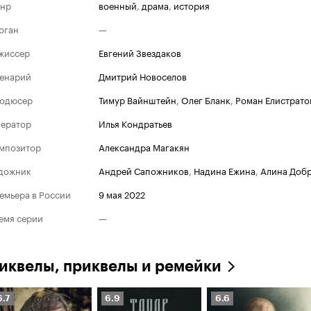
нр
военный
,
драма
,
история
оган
—
жиссер
Евгений Звездаков
енарий
Дмитрий Новоселов
одюсер
Тимур Вайнштейн
,
Олег Бланк
,
Роман Елистрато
ератор
Илья Кондратьев
мпозитор
Александра Магакян
дожник
Андрей Сапожников
,
Надина Ежина
,
Алина Доб
емьера в России
9 мая 2022
емя серии
—
иквелы, приквелы и ремейки
ейтинг
Рейтинг
Рейтинг
6.7
6.9
6.6