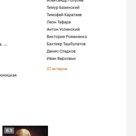
Тимур Базинский
Тимофей Каратаев
Леон Тафара
Антон Успенский
Виктория Романенко
Бахтияр Ташбулатов
в
,
...
Денис Сладков
Иван Верховых
27 актеров
роницкая
Рейтинг
6.5