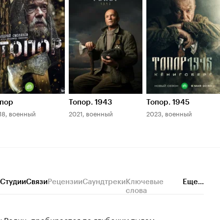
инопоиска
Кинопоиска
Кинопоиска
.7
6.9
6.6
пор
Топор. 1943
Топор. 1945
18, военный
2021, военный
2023, военный
Студии
Связи
Рецензии
Саундтреки
Ключевые
Еще...
слова
н Родин, пробирается по глубоким тылам