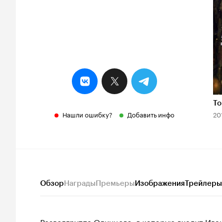
К
6
То
Нашли ошибку?
Добавить инфо
20
Обзор
Награды
Премьеры
Изображения
Трейлеры
Разведгруппа Одинцова, в которую входит Ива