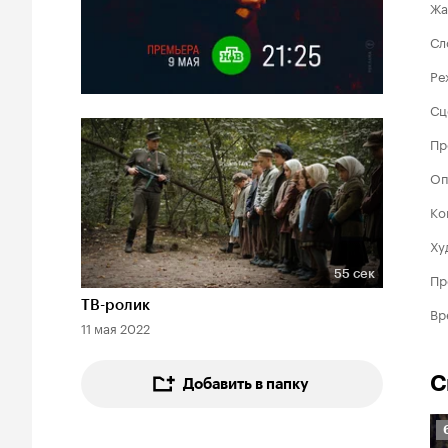
Жа
Сл
Ре
Сц
Пр
Оп
Ко
Ху
55 сек
Пр
Длительность 55 сек
ТВ-ролик
Вр
11 мая 2022
С
Добавить в папку
Р