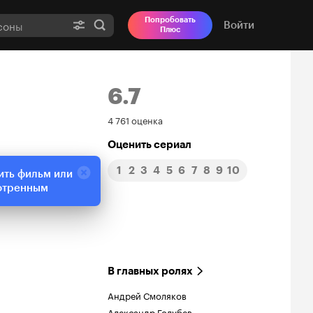
Попробовать
Войти
Плюс
6.7
Рейтинг
4 761 оценка
Кинопоиска
Оценить сериал
1
2
3
4
5
6
7
8
9
10
6.7
ить фильм или
отренным
В главных ролях
Андрей Смоляков
Александр Голубев