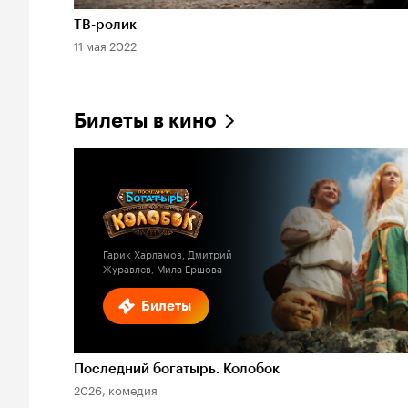
Длительность 55 сек
ТВ-ролик
11 мая 2022
Билеты в кино
Гарик Харламов, Дмитрий
Журавлев, Мила Ершова
Билеты
Последний богатырь. Колобок
2026, комедия