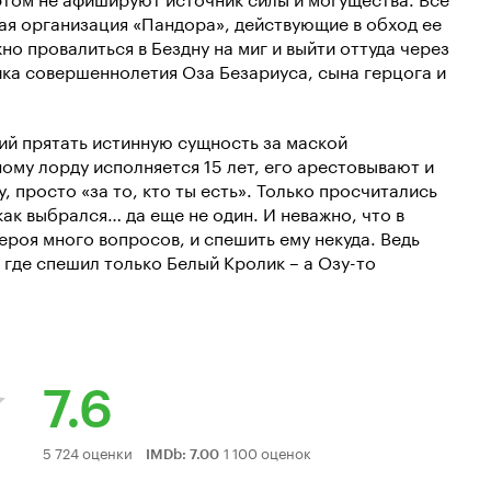
ая организация «Пандора», действующие в обход ее
о провалиться в Бездну на миг и выйти оттуда через
ика совершеннолетия Оза Безариуса, сына герцога и
ий прятать истинную сущность за маской
ному лорду исполняется 15 лет, его арестовывают и
, просто «за то, кто ты есть». Только просчитались
как выбрался… да еще не один. И неважно, что в
ероя много вопросов, и спешить ему некуда. Ведь
 где спешил только Белый Кролик – а Озу-то
7.6
Рейтинг
5 724 оценки
1 100 оценок
IMDb
:
7.00