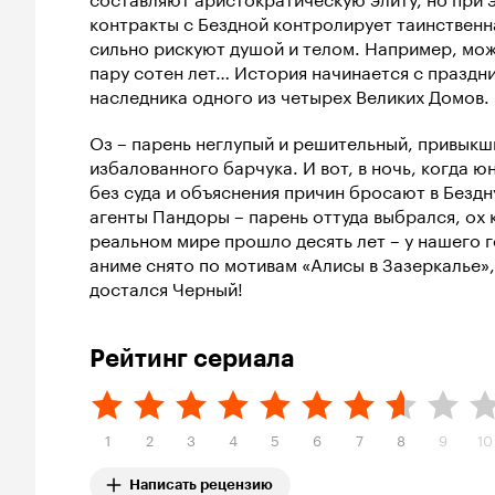
контракты с Бездной контролирует таинственн
сильно рискуют душой и телом. Например, можн
пару сотен лет… История начинается с праздн
наследника одного из четырех Великих Домов.
Оз – парень неглупый и решительный, привыкш
избалованного барчука. И вот, в ночь, когда ю
без суда и объяснения причин бросают в Бездну
агенты Пандоры – парень оттуда выбрался, ох 
реальном мире прошло десять лет – у нашего г
аниме снято по мотивам «Алисы в Зазеркалье»,
достался Черный!
Рейтинг сериала
1
2
3
4
5
6
7
8
9
10
Написать рецензию