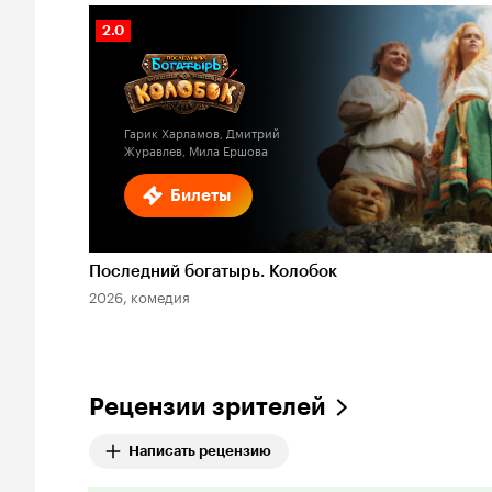
Рейтинг
2.0
Кинопоиска
2.0
Гарик Харламов, Дмитрий
Журавлев, Мила Ершова
Билеты
Последний богатырь. Колобок
2026, комедия
Рецензии зрителей
Написать рецензию