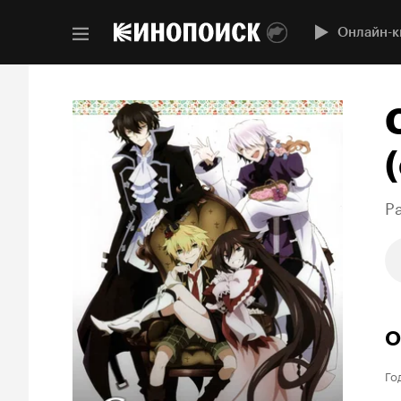
Онлайн-к
(
P
О
Го