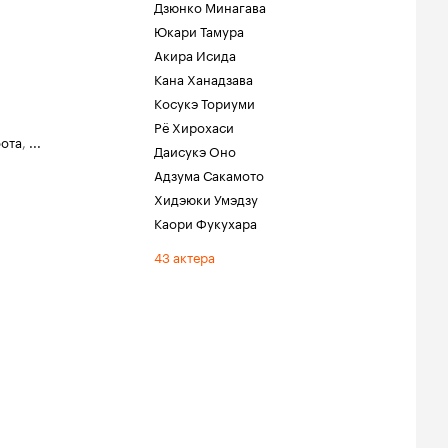
Дзюнко Минагава
Юкари Тамура
Акира Исида
Кана Ханадзава
Косукэ Ториуми
Рё Хирохаси
бота
,
...
Даисукэ Оно
Адзума Сакамото
Хидэюки Умэдзу
Каори Фукухара
43 актера