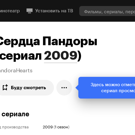
инотеатр
Установить на ТВ
Сердца Пандоры
сериал
2009
)
andoraHearts
Здесь можно отмет
Буду смотреть
сериал просм
 сериале
д производства
2009
(
1 сезон
)