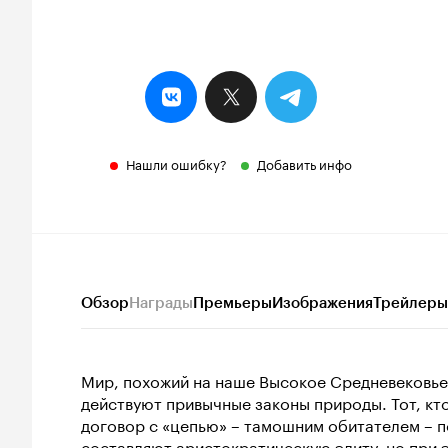
Нашли ошибку?
Добавить инфо
Обзор
Награды
Премьеры
Изображения
Трейлеры
Мир, похожий на наше Высокое Средневековье, 
действуют привычные законы природы. Тот, кт
договор с «цепью» – тамошним обитателем – п
составляют аристократическую элиту, но при 