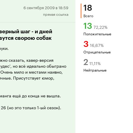
18
Положительная
6 сентября 2009 в 18:59
прямая ссылка
рецензия
Всего
13
72,22
%
ерный шаг - и дней
Положительные
вутся сворою собак
3
16,67
%
уки.
Отрицательные
жно сказать, кавер-версия
2
11,11
%
удес', но всё идеально обыграно
Нейтральные
 Очень мило и местами наивно,
тичные. Присутствует юмор,
 манга ещё до конца не вышла.
26 (но это только 1-ый сезон).