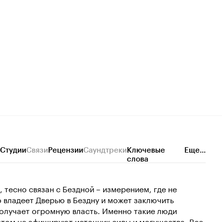
Студии
Связи
Рецензии
Саундтреки
Ключевые
Еще...
слова
тесно связан с Бездной – измерением, где не
о владеет Дверью в Бездну и может заключить
олучает огромную власть. Именно такие люди
этом не афишируют источник силы и могущества. Все