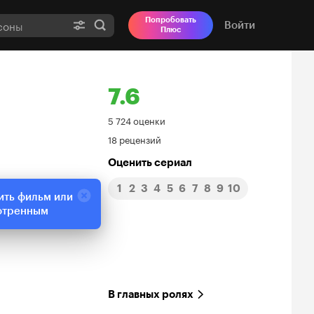
Попробовать
Войти
Плюс
7.6
Рейтинг
5 724 оценки
18 рецензий
Кинопоиска
Оценить сериал
7.6
1
2
3
4
5
6
7
8
9
10
ить фильм или
отренным
В главных ролях