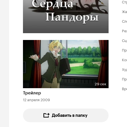
Ст
Жа
Сл
Ре
Сц
Пр
Ко
Ху
Пр
29 сек
Вр
Длительность 29 сек
Трейлер
12 апреля 2009
Добавить в папку