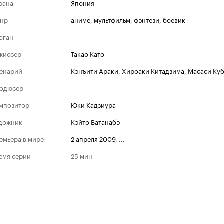
рана
Япония
нр
аниме
,
мультфильм
,
фэнтези
,
боевик
оган
—
жиссер
Такао Като
енарий
Кэнъити Араки
,
Хироаки Китадзима
,
Масаси Ку
одюсер
—
мпозитор
Юки Кадзиура
дожник
Кэйто Ватанабэ
емьера в мире
2 апреля 2009
,
...
емя серии
25 мин