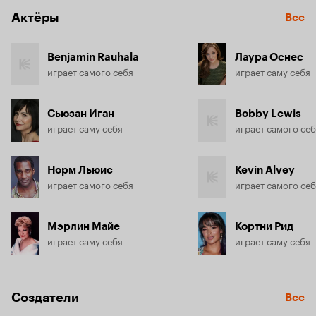
Актёры
Все
Benjamin Rauhala
Лаура Оснес
играет самого себя
играет саму себя
Сьюзан Иган
Bobby Lewis
играет саму себя
играет самого се
Норм Льюис
Kevin Alvey
играет самого себя
играет самого се
Мэрлин Майе
Кортни Рид
играет саму себя
играет саму себя
Создатели
Все