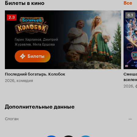
Билеты в кино
Все
Рейт
6.1
Рейтинг
2.3
Кино
Кинопоиска
6.1
2.3
Гарик Харламов, Дмитрий
Журавлев, Мила Ершова
Билеты
Последний богатырь. Колобок
Смеша
2026, комедия
вселе
2026, 
Дополнительные данные
Слоган
—