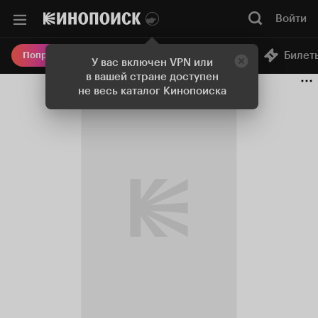
Войти
Онлайн-кинотеатр
Билет
Попробовать Плюс
У вас включен VPN или
в вашей стране доступен
не весь каталог Кинопоиска