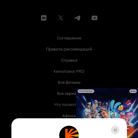
Соглашение
Правила рекомендаций
Справка
Кинопоиск PRO
Все фильмы
Все сериалы
РЕКЛАМА
Что посмотреть
Афиша
Музыка
Телепрограмма