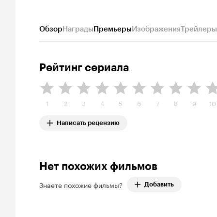
Обзор
Награды
Премьеры
Изображения
Трейлеры
Рейтинг сериала
1
2
3
4
5
6
7
8
9
10
Написать рецензию
Нет похожих фильмов
Знаете похожие фильмы?
Добавить