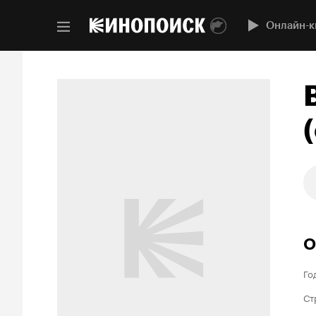
Онлайн-к
(
О
Го
Ст