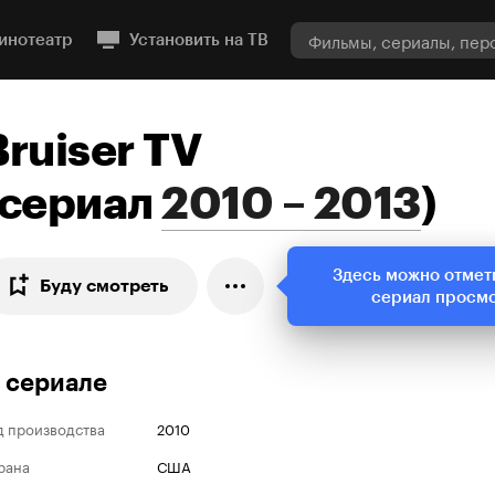
инотеатр
Установить на ТВ
Bruiser TV
сериал
2010 – 2013
)
Здесь можно отмет
Буду смотреть
сериал просм
 сериале
д производства
2010
рана
США