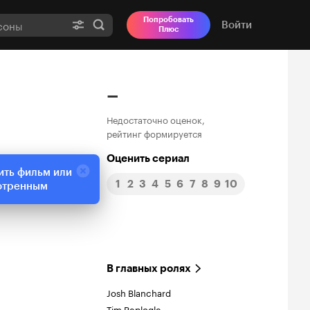
Попробовать
Войти
Плюс
–
Недостаточно оценок,
рейтинг формируется
Оценить сериал
ить фильм или
1
2
3
4
5
6
7
8
9
10
отренным
В главных ролях
Josh Blanchard
Tim Replogle