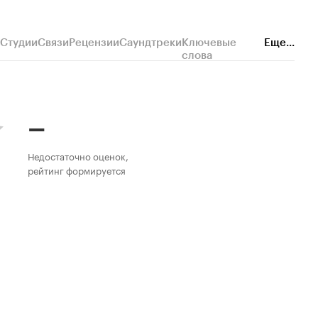
Студии
Связи
Рецензии
Саундтреки
Ключевые
Еще...
слова
–
Недостаточно оценок,
рейтинг формируется