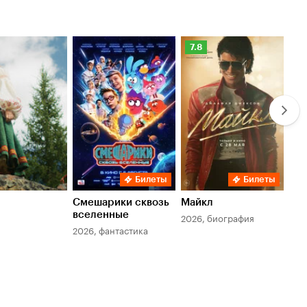
Рейтинг
Ре
7.8
6.
Кинопоиска
Ки
7.8
6.
Билеты
Билеты
Смешарики сквозь
Майкл
Зл
вселенные
мер
2026, биография
2026, фантастика
202