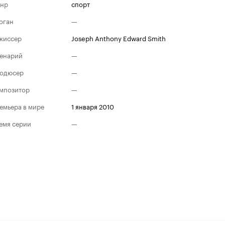
нр
спорт
оган
—
жиссер
Joseph Anthony Edward Smith
енарий
—
одюсер
—
мпозитор
—
емьера в мире
1 января 2010
емя серии
—