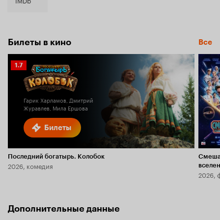
IMDb
Билеты в кино
Все
Рейтинг
1.7
Кинопоиска
1.7
Гарик Харламов, Дмитрий
Журавлев, Мила Ершова
Билеты
Последний богатырь. Колобок
Смеша
2026, комедия
вселе
2026, 
Дополнительные данные