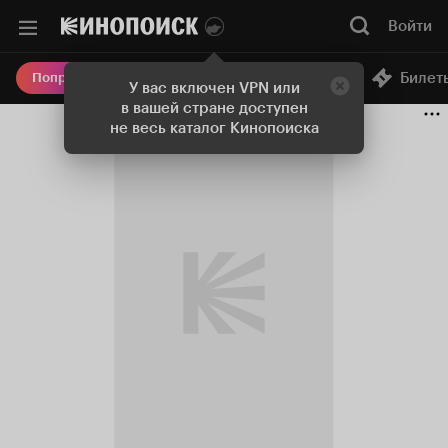
Войти
Онлайн-кинотеатр
Билет
Попробовать Плюс
У вас включен VPN или
в вашей стране доступен
не весь каталог Кинопоиска