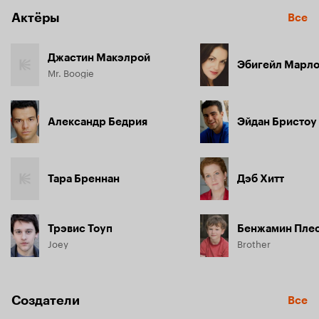
Актёры
Все
Джастин Макэлрой
Эбигейл Марл
Mr. Boogie
Александр Бедрия
Эйдан Бристоу
Тара Бреннан
Дэб Хитт
Трэвис Тоуп
Бенжамин Пле
Joey
Brother
Создатели
Все