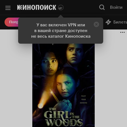
Войти
Онлайн-кинотеатр
Билет
Попробовать Плюс
У вас включен VPN или
в вашей стране доступен
не весь каталог Кинопоиска