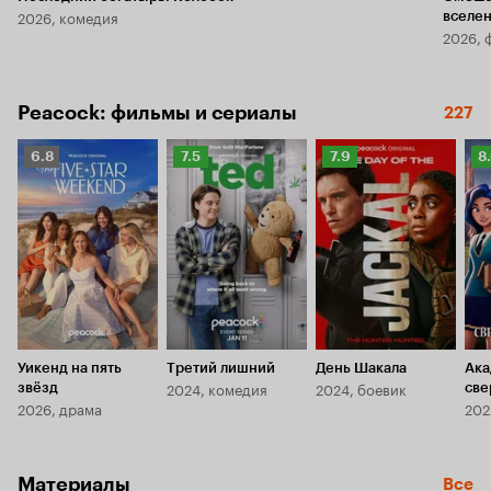
2026, комедия
вселе
2026, 
Peacock: фильмы и сериалы
227
Рейтинг
Рейтинг
Рейтинг
Р
6.8
7.5
7.9
8
Кинопоиска
Кинопоиска
Кинопоиска
К
6.8
7.5
7.9
8.
Уикенд на пять
Третий лишний
День Шакала
Ака
2024, комедия
2024, боевик
звёзд
све
2026, драма
202
Материалы
Все