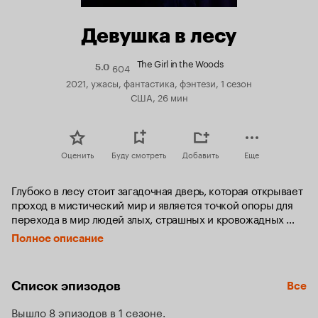
Девушка в лесу
The Girl in the Woods
604
Рейтинг
5.0
Кинопоиска
2021, ужасы, фантастика, фэнтези, 1 сезон
5.0
США, 26 мин
Оценить
Буду смотреть
Добавить
Еще
Глубоко в лесу стоит загадочная дверь, которая открывает 
проход в мистический мир и является точкой опоры для 
перехода в мир людей злых, страшных и кровожадных 
тварей. Как с ними бороться и побеждать, как защищаться 
Полное описание
и не впускать их в наш мир знают обитатели колонии 
«Послушники Света». Они живут отшельниками от мира 
людей, у них свои правила и обычаи, они обладают 
Список эпизодов
Все
возможностями и способностями для борьбы с этими 
существами из тайной двери. Обычные люди, которые 
Вышло 8 эпизодов в 1 сезоне
живут недалеко от них в городской среде считают их 