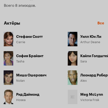
сектантами, и ненормальными, не понимая что они их 
Всего 8 эпизодов
защитники. Керри тоже живёт в этой колонии. Однажды во 
службы, она допускает ошибку, в результате которой 
дверь оказывается открытой, а люди – в опасности. Теперь 
Актёры
Керри вместе с друзьями должна остановить проникшего 
Все
монстра.
Стефани Скотт
Уилл Юн Ли
Carrie
Arthur Deane
София Брайант
Кайли Голдште
Tasha
Sara
Миша Ошерович
Леонард Робер
Nolan
Alex
Рид Даймонд
Meg McLynn
Hosea
Victoria Frisk