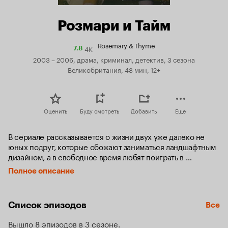
Розмари и Тайм
Rosemary & Thyme
4K
Рейтинг
7.8
Кинопоиска
2003 – 2006, драма, криминал, детектив, 3 сезона
7.8
Великобритания, 48 мин, 12+
Оценить
Буду смотреть
Добавить
Еще
В сериале рассказывается о жизни двух уже далеко не 
юных подруг, которые обожают заниматься ландшафтным 
дизайном, а в свободное время любят поиграть в 
детективов...
Полное описание
Список эпизодов
Все
Вышло 8 эпизодов в 3 сезоне