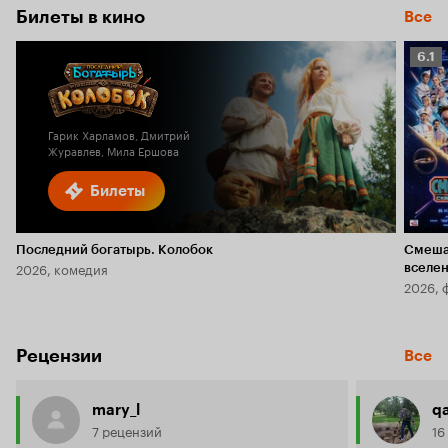
Билеты в кино
Все
Рейт
6.1
Кино
6.1
Гарик Харламов, Дмитрий
Журавлев, Мила Ершова
Билеты
Последний богатырь. Колобок
Смеша
2026, комедия
вселе
2026, 
Рецензии
Все
mary_l
q
7 рецензий
16