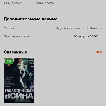
как раз для вас. Смотрите - не пожалеете -
актёры. В целом сериал удался, жаль, что
1997, драма
1984, драма
очень приятное ощущение складывается от
вышло не та
просмотра двух приятных английских тетушек,
Любителям 
ковыряющих английские газоны.
разочарова
Дополнительные данные
Слоган
«Mystery grows around them...»
Премьера в мире
30 августа 2003
,
...
Связанные
Все
Рейтинг
7.6
Кинопоиска
7.6