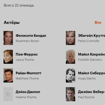
Всего 22 эпизода
Актёры
Все
Фелисити Кендал
Эбигейл Крутт
Rosemary Boxer
Patsy Connolly
Пэм Феррис
Майкл Кокрейн
Laura Thyme
Franklin Danvers
Райан Филпотт
Майкл Сиберр
Matthew Thyme
Hugo Dainty
Дэйзи Данлоп
Джеймс Вебер
Helena Thyme
Paul Dunne