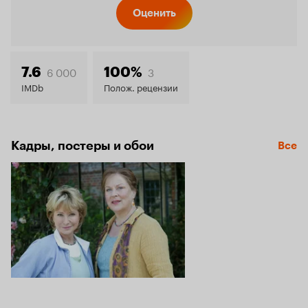
Кинопо
Оценить
7.8
6 000
3
7.6
100%
IMDb
Полож. рецензии
Кадры, постеры и обои
Все