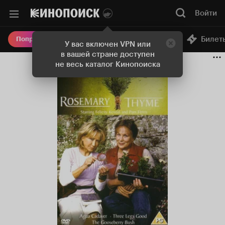
Войти
Онлайн-кинотеатр
Билет
Попробовать Плюс
У вас включен VPN или
в вашей стране доступен
не весь каталог Кинопоиска