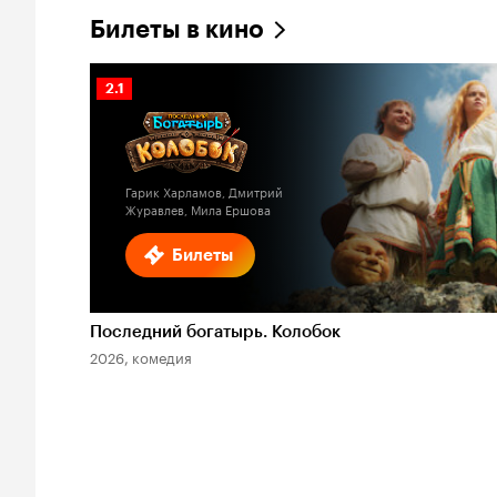
Билеты в кино
Рейтинг
2.1
Кинопоиска
2.1
Гарик Харламов, Дмитрий
Журавлев, Мила Ершова
Билеты
Последний богатырь. Колобок
2026, комедия