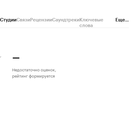
Студии
Связи
Рецензии
Саундтреки
Ключевые
Еще...
слова
–
Недостаточно оценок,
рейтинг формируется