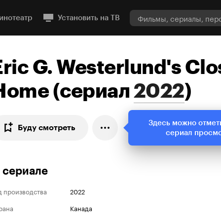
инотеатр
Установить на ТВ
Eric G. Westerlund's Clo
Home
(
сериал
2022
)
Здесь можно отмет
Буду смотреть
сериал просм
 сериале
д производства
2022
рана
Канада