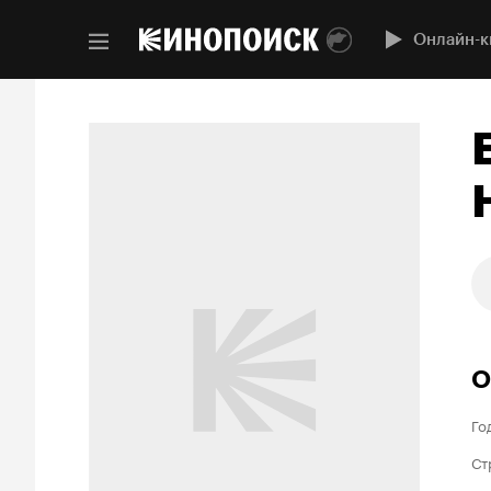
Онлайн-к
О
Го
Ст