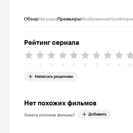
Обзор
Награды
Премьеры
Изображения
Трейлеры
Рейтинг сериала
1
2
3
4
5
6
7
8
9
10
Написать рецензию
Нет похожих фильмов
Знаете похожие фильмы?
Добавить