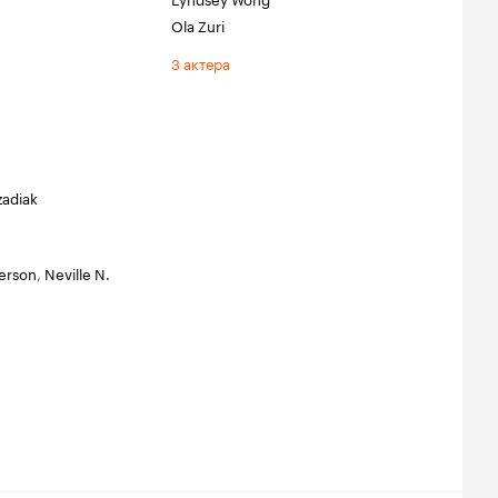
Ola Zuri
3 актера
zadiak
terson
,
Neville N.