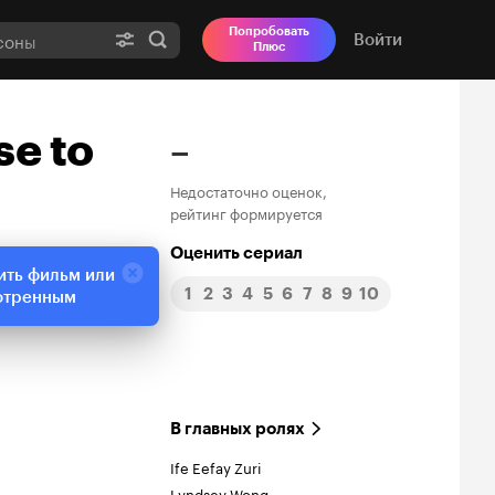
Попробовать
Войти
Плюс
se to
–
Недостаточно оценок,
рейтинг формируется
Оценить сериал
ить фильм или
1
2
3
4
5
6
7
8
9
10
отренным
В главных ролях
Ife Eefay Zuri
Lyndsey Wong