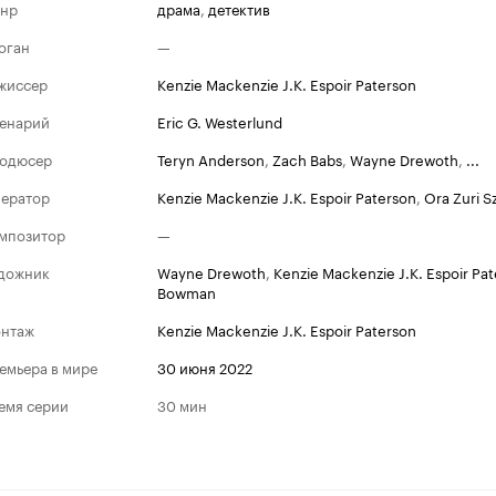
нр
драма
,
детектив
оган
—
жиссер
Kenzie Mackenzie J.K. Espoir Paterson
енарий
Eric G. Westerlund
одюсер
Teryn Anderson
,
Zach Babs
,
Wayne Drewoth
,
...
ератор
Kenzie Mackenzie J.K. Espoir Paterson
,
Ora Zuri S
мпозитор
—
дожник
Wayne Drewoth
,
Kenzie Mackenzie J.K. Espoir Pa
Bowman
нтаж
Kenzie Mackenzie J.K. Espoir Paterson
емьера в мире
30 июня 2022
емя серии
30 мин