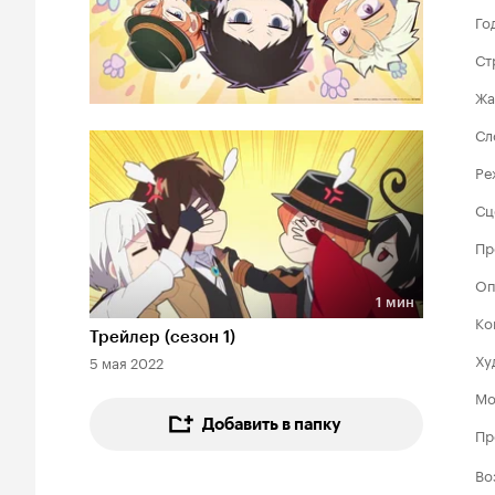
Го
Ст
Жа
Сл
Ре
Сц
Пр
Оп
1 мин
Длительность 1 мин
Ко
Трейлер (сезон 1)
Ху
5 мая 2022
Мо
Добавить в папку
Пр
Во