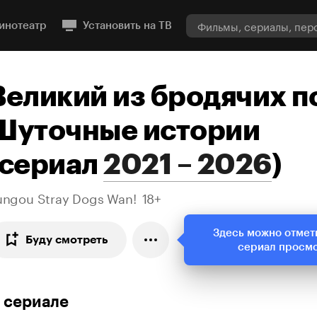
инотеатр
Установить на ТВ
Великий из бродячих п
Шуточные истории
сериал
2021 – 2026
)
ungou Stray Dogs Wan!
18+
Здесь можно отмет
Буду смотреть
сериал просм
 сериале