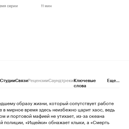
емя серии
11 мин
Студии
Связи
Рецензии
Саундтреки
Ключевые
Еще...
слова
едшему образу жизни, который сопутствует работе
 в мирное время здесь неизбежно царит хаос, ведь
м и портовой мафией не утихает, из-за океана
ой полиции, «Ищейки» обнажает клыки, а «Смерть