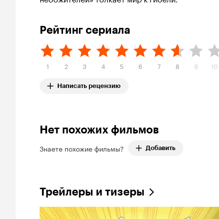
Рейтинг сериала
1
2
3
4
5
6
7
8
9
10
Написать рецензию
Нет похожих фильмов
Знаете похожие фильмы?
Добавить
Трейлеры и тизеры