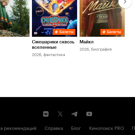
Билеты
Билеты
Смешарики сквозь
Майкл
Зл
вселенные
мер
2026, биография
2026, фантастика
202
а рекомендаций
Справка
Блог
Кинопоиск PRO
П