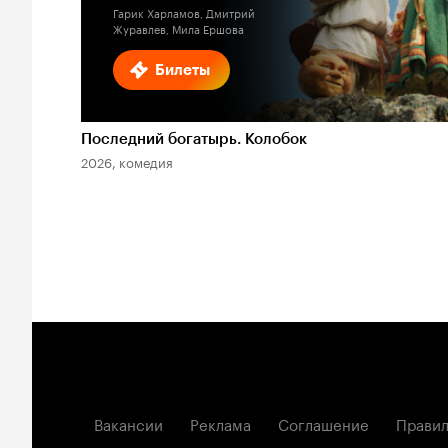
Гарик Харламов, Дмитрий
Журавлев, Мила Ершова
Билеты
Последний богатырь. Колобок
2026, комедия
Вакансии
Реклама
Соглашение
Правил