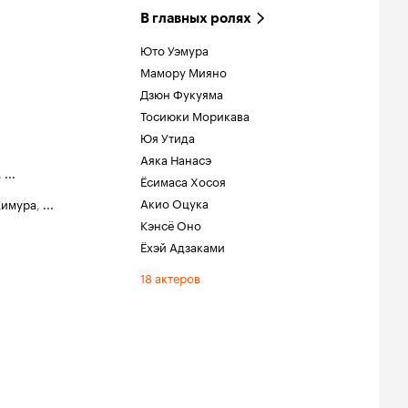
В главных ролях
Юто Уэмура
Мамору Мияно
Дзюн Фукуяма
Тосиюки Морикава
Юя Утида
Аяка Нанасэ
,
...
Ёсимаса Хосоя
Акио Оцука
Кимура
,
...
Кэнсё Оно
Ёхэй Адзаками
18 актеров