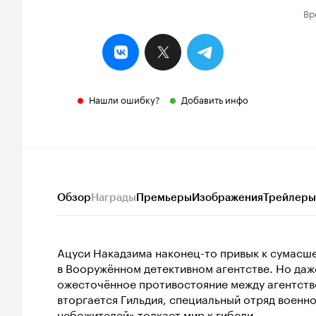
Вр
Нашли ошибку?
Добавить инфо
Обзор
Награды
Премьеры
Изображения
Трейлеры
Ацуси Накадзима наконец-то привык к сумасш
в Вооружённом детективном агентстве. Но даже
ожесточённое противостояние между агентство
вторгается Гильдия, специальный отряд военн
небожителей» толкает мир к гибели.