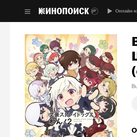
Онлайн-к
(
B
О