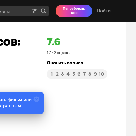
Попробовать
Войти
Плюс
сов:
7.6
Рейтинг
1 242 оценки
Кинопоиска
Оценить сериал
1
2
3
4
5
6
7
8
9
10
7.6
ить фильм или
отренным