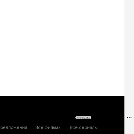
Билеты
Билеты
Билеты
овещие
На деревню
За любовь
твецы: Пекло
дедушке 2
2026, мелодрама
6, ужасы
2026, комедия
РЕКЛАМА
редложения
Все фильмы
Все сериалы