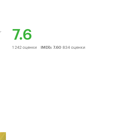
7.6
Рейтинг
1 242 оценки
834 оценки
IMDb
:
7.60
Кинопоиска
7.6