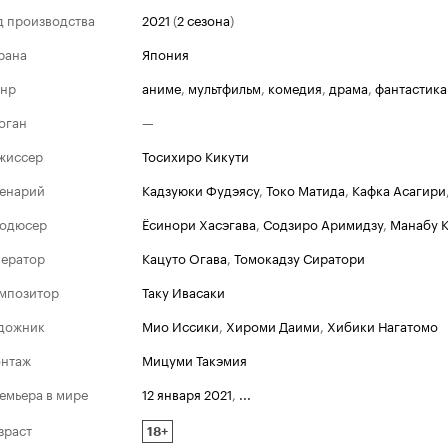
д производства
2021
(
2 сезона
)
рана
Япония
нр
аниме
,
мультфильм
,
комедия
,
драма
,
фантастика
оган
—
жиссер
Тосихиро Кикути
енарий
Кадзуюки Фудэясу
,
Токо Матида
,
Кафка Асагири
одюсер
Ёсинори Хасэгава
,
Содзиро Аримидзу
,
Манабу 
ератор
Кацуто Огава
,
Томокадзу Сиратори
мпозитор
Таку Ивасаки
дожник
Мио Иссики
,
Хироми Даими
,
Хибики Нагатомо
нтаж
Мицуми Такэмия
емьера в мире
12 января 2021
,
...
зраст
18+