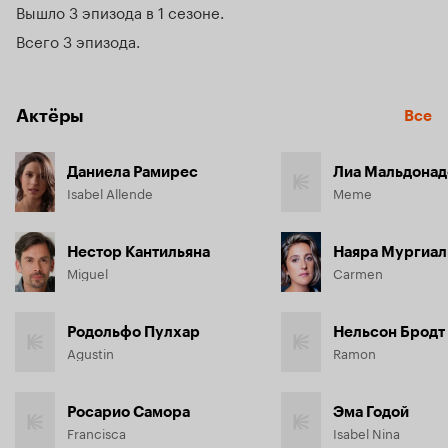
Вышло 3 эпизода в 1 сезоне
Всего 3 эпизода
Актёры
Все
Даниела Рамирес
Лиа Мальдонад
Isabel Allende
Meme
Нестор Кантильяна
Наяра Мургиал
Miguel
Carmen
Родольфо Пулхар
Нельсон Бродт
Agustin
Ramon
Росарио Самора
Эма Годой
Francisca
Isabel Nina