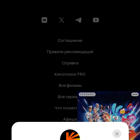
Соглашение
Правила рекомендаций
Справка
Кинопоиск PRO
Все фильмы
Все сериалы
РЕКЛАМА
Что посмотреть
Афиша
Музыка