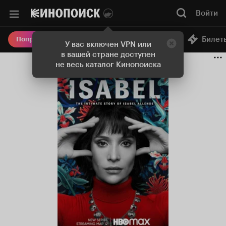
Войти
Онлайн-кинотеатр
Билет
Попробовать Плюс
У вас включен VPN или
в вашей стране доступен
не весь каталог Кинопоиска