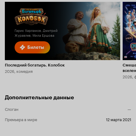
Гарик Харламов, Дмитрий
Журавлев, Мила Ершова
Билеты
Последний богатырь. Колобок
Смеша
2026, комедия
вселе
2026, 
Дополнительные данные
Слоган
—
Премьера в мире
12 марта 2021