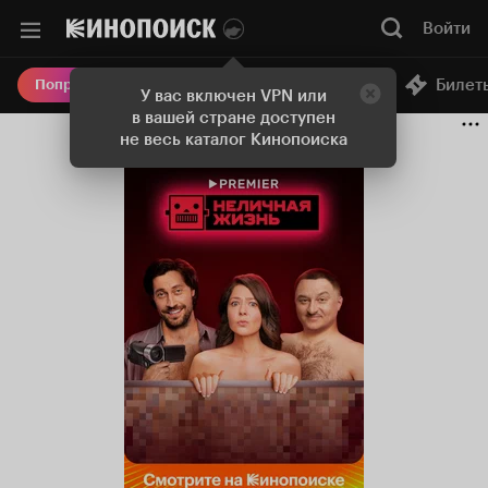
Войти
Онлайн-кинотеатр
Билет
Попробовать Плюс
У вас включен VPN или
в вашей стране доступен
не весь каталог Кинопоиска