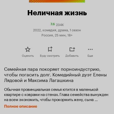
Неличная жизнь
234K
Рейтинг
7.6
Кинопоиска
2022, комедия, драма, 1 сезон
7.6
Россия, 25 мин, 18+
Оценить
Буду смотреть
Добавить
Еще
Семейная пара покоряет порноиндустрию, 
чтобы погасить долг. Комедийный дуэт Елены 
Лядовой и Максима Лагашкина
Обычная провинциальная семья ютится в маленькой 
квартире с коврами на стенах. Глава семейства вынужден 
на всем экономить, чтобы прокормить жену, сына 
и племянника. Поэтому появление «Майбаха» 
Полное описание
у ближайшего родственника — событие из ряда 