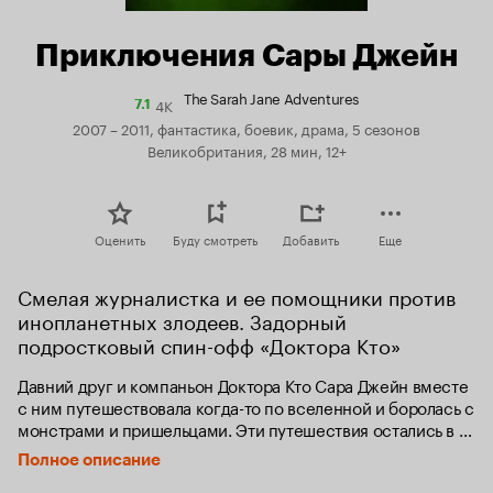
Приключения Сары Джейн
The Sarah Jane Adventures
4K
Рейтинг
7.1
Кинопоиска
2007 – 2011, фантастика, боевик, драма, 5 сезонов
7.1
Великобритания, 28 мин, 12+
Оценить
Буду смотреть
Добавить
Еще
Смелая журналистка и ее помощники против 
инопланетных злодеев. Задорный 
подростковый спин-офф «Доктора Кто»
Давний друг и компаньон Доктора Кто Сара Джейн вместе 
с ним путешествовала когда-то по вселенной и боролась с 
монстрами и пришельцами. Эти путешествия остались в 
прошлом, но Сара Джейн продолжает расследовать 
Полное описание
неземные происшествия и спасать Землю уже в качестве 