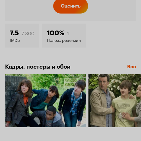
Кинопо
Оценить
7.1
7 300
1
7.5
100%
IMDb
Полож. рецензии
Кадры, постеры и обои
Все