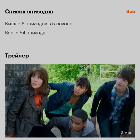
любознательной журналистки. В борьбе с инопланетными 
врагами ей помогают юные друзья — Мария, Люк и Клайд, 
Список эпизодов
Все
а также звуковая помада и верный компьютер — мистер 
Смит.
Вышло 6 эпизодов в 5 сезоне
Всего 54 эпизода
Трейлер
3 мин
Длительность 3 мин