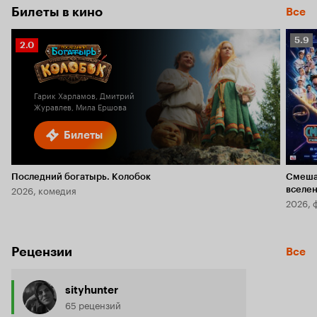
Билеты в кино
Все
Рейт
5.9
Рейтинг
2.0
Кино
Кинопоиска
5.9
2.0
Гарик Харламов, Дмитрий
Журавлев, Мила Ершова
Билеты
Последний богатырь. Колобок
Смеша
2026, комедия
вселе
2026, 
Рецензии
Все
sityhunter
65 рецензий