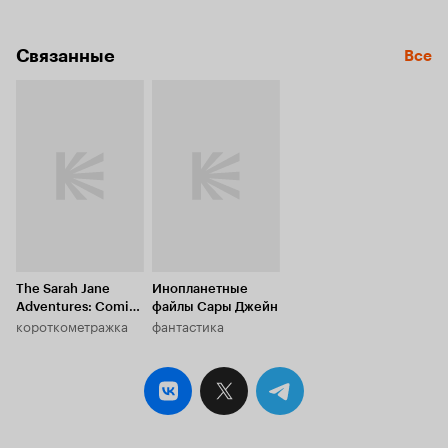
хоть и не эталон. 8 из 10
Связанные
Все
The Sarah Jane
Инопланетные
Adventures: Comic
файлы Сары Джейн
короткометражка
фантастика
Relief Special