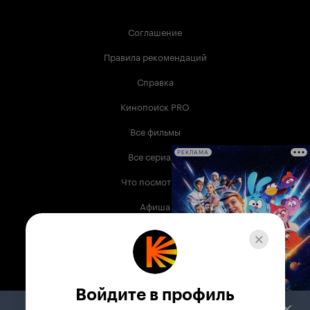
Соглашение
Правила рекомендаций
Справка
Кинопоиск PRO
Все фильмы
Все сериалы
РЕКЛАМА
Что посмотреть
Афиша
Музыка
Телепрограмма
Книги
Войдите в профиль
Служба поддержки