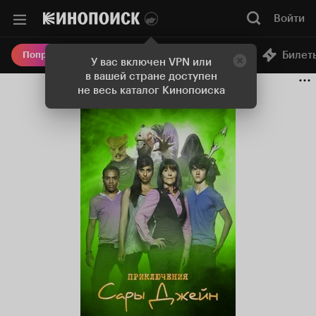
Войти
Онлайн-кинотеатр
Билет
Попробовать Плюс
У вас включен VPN или
в вашей стране доступен
не весь каталог Кинопоиска