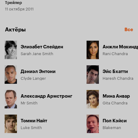
Трейлер
11 октября 2011
Актёры
Все
Элизабет Слейден
Анжли Мохинд
Sarah Jane Smith
Rani Chandra
Дэниэл Энтони
Эйс Бхатти
Clyde Langer
Haresh Chandra
Александр Армстронг
Мина Анвар
Mr Smith
Gita Chandra
Томми Найт
Пол Кэйси
Luke Smith
Blakeman