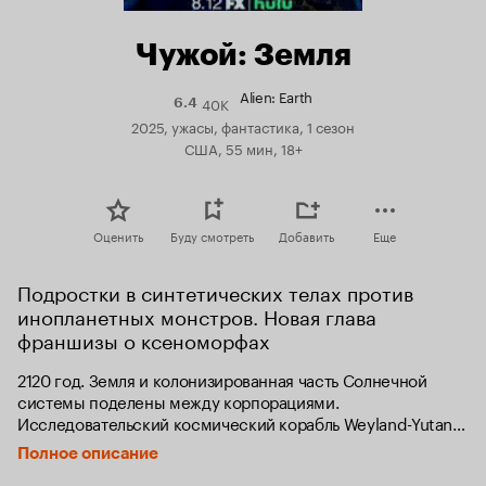
Чужой: Земля
Alien: Earth
40K
Рейтинг
6.4
Кинопоиска
2025, ужасы, фантастика, 1 сезон
6.4
США, 55 мин, 18+
Оценить
Буду смотреть
Добавить
Еще
Подростки в синтетических телах против 
инопланетных монстров. Новая глава 
франшизы о ксеноморфах
2120 год. Земля и колонизированная часть Солнечной 
системы поделены между корпорациями. 
Исследовательский космический корабль Weyland-Yutani 
с образцами агрессивной внеземной фауны на борту 
Полное описание
терпит крушение в городе, принадлежащем корпорации 