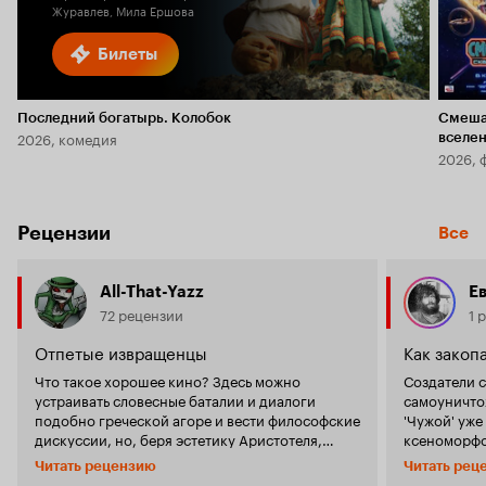
Журавлев, Мила Ершова
Билеты
Последний богатырь. Колобок
Смеша
2026, комедия
вселе
2026, 
Рецензии
Все
All-That-Yazz
Е
72 рецензии
1 
Отпетые извращенцы
Как закоп
Что такое хорошее кино? Здесь можно
Создатели 
устраивать словесные баталии и диалоги
самоуничто
подобно греческой агоре и вести философские
'Чужой' уже
дискуссии, но, беря эстетику Аристотеля,
ксеноморфов
можно описать это в трех словах - хорошо
он: идеаль
Читать рецензию
Читать рец
выверенный баланс. Баланс может быть
убийца, сп