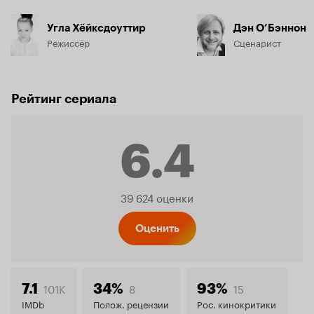
Угла Хёйксдоуттир
Дэн О’Бэннон
Режиссёр
Сценарист
Рейтинг сериала
6.4
Рейтинг
39 624 оценки
Кинопо
Оценить
6.4
101K
8
15
7.1
34%
93%
IMDb
Полож. рецензии
Рос. кинокритики