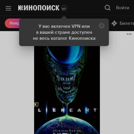
Войти
Онлайн-кинотеатр
Билет
Попробовать Плюс
У вас включен VPN или
в вашей стране доступен
не весь каталог Кинопоиска