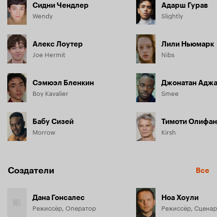
Сидни Чендлер
Адарш Гурав
Wendy
Slightly
Алекс Лоутер
Лили Ньюмарк
Joe Hermit
Nibs
Сэмюэл Бленкин
Джонатан Адж
Boy Kavalier
Smee
Бабу Сизей
Тимоти Олифан
Morrow
Kirsh
Создатели
Все
Дана Гонсалес
Ноа Хоули
Режиссёр, Оператор
Режиссёр, Сценар