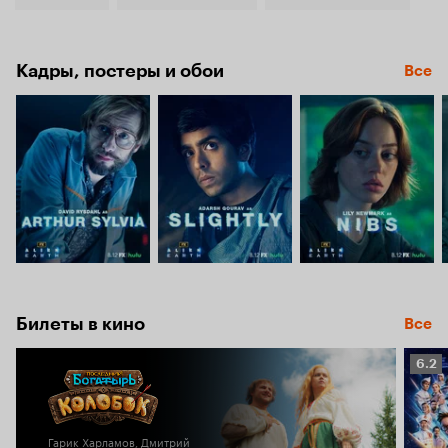
Кадры, постеры и обои
Все
Билеты в кино
Все
Рейт
6.2
Кино
6.2
Гарик Харламов, Дмитрий