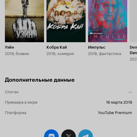
8.1
8.0
6.8
Уэйн
Кобра Кай
Импульс
Dem
2019, боевик
2018, комедия
2018, фантастика
Dan
Dev
Дополнительные данные
Слоган
—
Премьера в мире
16 марта 2019
Платформа
YouTube Premium