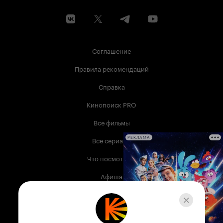
Соглашение
Правила рекомендаций
Справка
Кинопоиск PRO
Все фильмы
Все сериалы
РЕКЛАМА
Что посмотреть
Афиша
Музыка
Телепрограмма