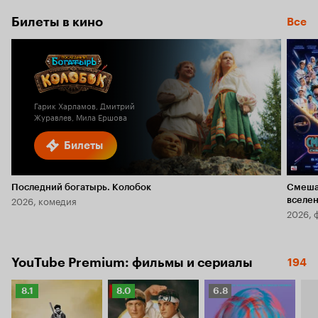
Билеты в кино
Все
Гарик Харламов, Дмитрий
Журавлев, Мила Ершова
Билеты
Последний богатырь. Колобок
Смеша
2026, комедия
вселе
2026, 
YouTube Premium: фильмы и сериалы
194
Рейтинг
Рейтинг
Рейтинг
8.1
8.0
6.8
Кинопоиска
Кинопоиска
Кинопоиска