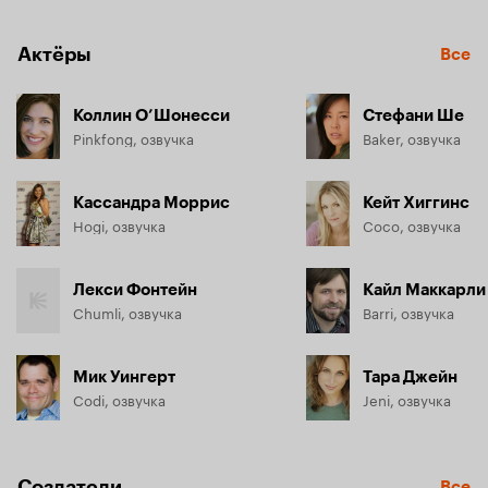
Актёры
Все
Коллин О’Шонесси
Стефани Ше
Pinkfong, озвучка
Baker, озвучка
Кассандра Моррис
Кейт Хиггинс
Hogi, озвучка
Coco, озвучка
Лекси Фонтейн
Кайл Маккарли
Chumli, озвучка
Barri, озвучка
Мик Уингерт
Тара Джейн
Codi, озвучка
Jeni, озвучка
Создатели
Все