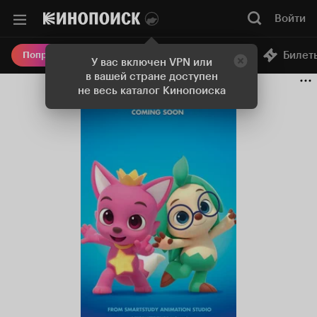
Войти
Онлайн-кинотеатр
Билет
Попробовать Плюс
У вас включен VPN или
в вашей стране доступен
не весь каталог Кинопоиска