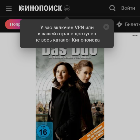
Войти
Онлайн-кинотеатр
Билет
Попробовать Плюс
У вас включен VPN или
в вашей стране доступен
не весь каталог Кинопоиска