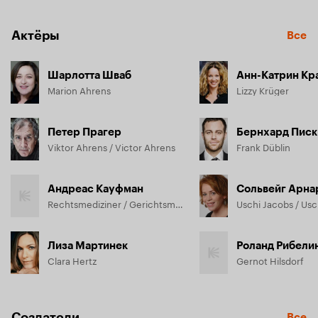
Актёры
Все
Шарлотта Шваб
Анн-Катрин Кр
Marion Ahrens
Lizzy Krüger
Петер Прагер
Бернхард Писк
Viktor Ahrens / Victor Ahrens
Frank Düblin
Андреас Кауфман
Сольвейг Арна
Rechtsmediziner / Gerichtsmediziner / Pathologe
Uschi Jacobs / Usc
Лиза Мартинек
Роланд Рибели
Clara Hertz
Gernot Hilsdorf
Создатели
Все