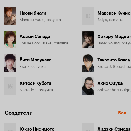
Наоки Янаги
Мадзкэн Кунис
Manabu Yuuki, озвучка
Salye, озвучка
Асами Санада
Хикару Мидори
Louise Ford Drake, озвучка
David Young, озву
Ёити Масукава
Такэхито Коясу
Franz, озвучка
Bruce J. Speed, о
Хитоси Кубота
Акио Оцука
Narration, озвучка
Schwanhert Bulge,
Создатели
Все
Юкио Нисимото
Хидэки Сонода