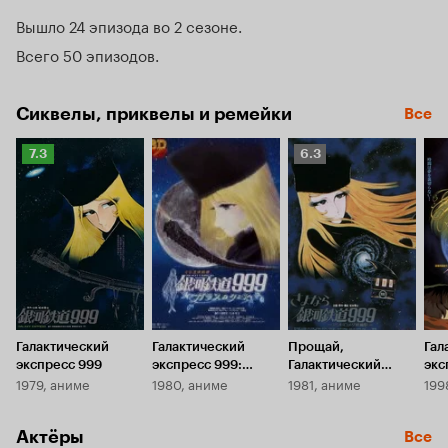
Вышло 24 эпизода во 2 сезоне
Всего 50 эпизодов
Сиквелы, приквелы и ремейки
Все
Рейтинг
Рейтинг
7.3
6.3
Кинопоиска
Кинопоиска
7.3
6.3
Галактический
Галактический
Прощай,
Гал
экспресс 999
экспресс 999:
Галактический
экс
1979, аниме
1980, аниме
1981, аниме
199
Стеклянная Клэйр
экспресс 999:
Веч
Терминал
Андромеды
Актёры
Все