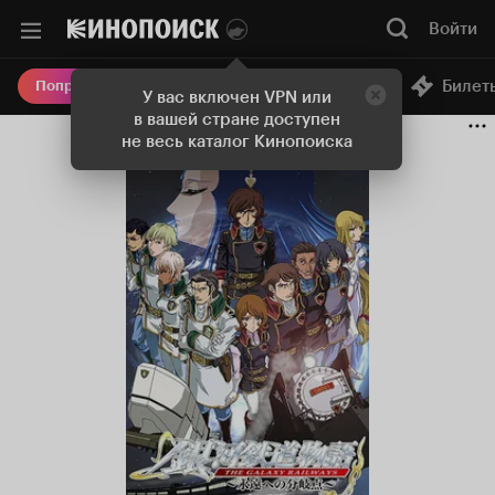
Войти
Онлайн-кинотеатр
Билет
Попробовать Плюс
У вас включен VPN или
в вашей стране доступен
не весь каталог Кинопоиска