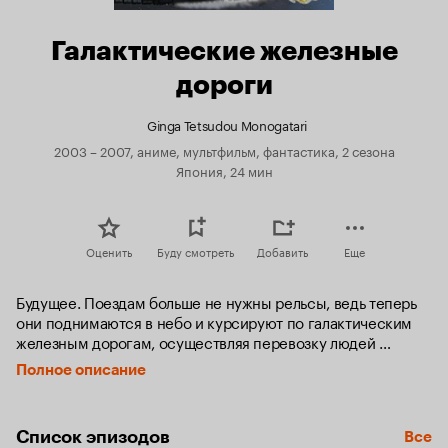
Галактические железные
дороги
Ginga Tetsudou Monogatari
2003 – 2007, аниме, мультфильм, фантастика, 2 сезона
Япония, 24 мин
Оценить
Буду смотреть
Добавить
Еще
Будущее. Поездам больше не нужны рельсы, ведь теперь 
они поднимаются в небо и курсируют по галактическим 
железным дорогам, осуществляя перевозку людей 
с планеты на планету. Однако преступники, террористы 
Полное описание
и пришельцы совершают нападения на поезда. Манабу 
Юки — боец элитных сил космической обороны, который 
любой ценой должен защитить пассажиров.
Список эпизодов
Все