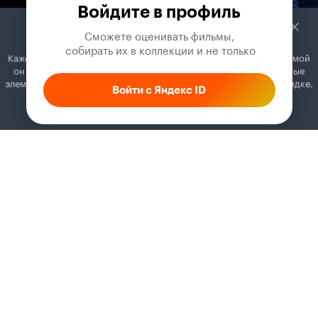
Войдите в профиль
Сможете оценивать фильмы,

 собирать их в коллекции и не только
Кажется, вы используете блокировщик рекламы. Вместе с рекламой
он может отключать постеры, папки с фильмами и другие важные
элементы. Добавьте Кинопоиск в исключения, и всё будет в порядке.
Войти с Яндекс ID
Как это сделать
Соглашение