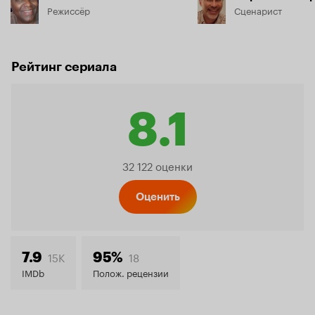
Режиссёр
Сценарист
Рейтинг сериала
8.1
Рейтинг
32 122 оценки
Кинопо
Оценить
8.1
15K
18
7.9
95%
IMDb
Полож. рецензии