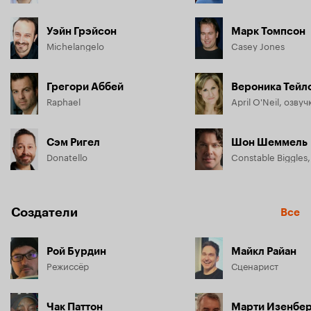
Уэйн Грэйсон
Марк Томпсон
Michelangelo
Casey Jones
Грегори Аббей
Вероника Тейл
Raphael
April O'Neil, озвуч
Сэм Ригел
Шон Шеммель
Donatello
Constable Biggles,
Создатели
Все
Рой Бурдин
Майкл Райан
Режиссёр
Сценарист
Чак Паттон
Марти Изенбе