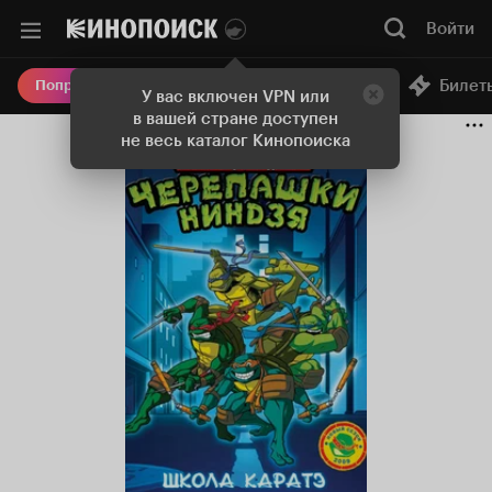
Войти
Онлайн-кинотеатр
Билет
Попробовать Плюс
У вас включен VPN или
в вашей стране доступен
не весь каталог Кинопоиска