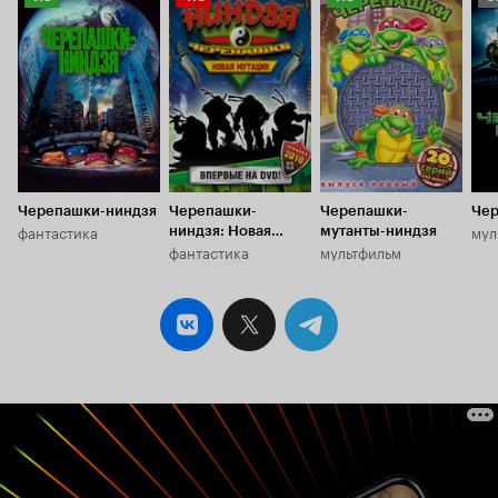
серий, ведь о
Кинопоиска
Кинопоиска
Кинопоиска
К
10
7.0
4.8
7.9
6.
Черепашки-ниндзя
Черепашки-
Черепашки-
Чер
фантастика
мул
ниндзя: Новая
мутанты-ниндзя
фантастика
мультфильм
мутация