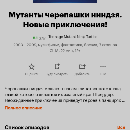
Мутанты черепашки ниндзя.
Новые приключения!
Teenage Mutant Ninja Turtles
32K
Рейтинг
8.1
Кинопоиска
2003 – 2009, мультфильм, фантастика, боевик, 7 сезонов
8.1
США, 22 мин, 12+
Оценить
Буду смотреть
Добавить
Еще
Черепашки-ниндзя мешают планам таинственного клана, 
главой которого является их заклятый враг Шреддер. 
Неожиданные приключения приведут героев в панцирях в 
космос, в феодальную Японию и даже в 
Полное описание
киберпространство.
Список эпизодов
Все