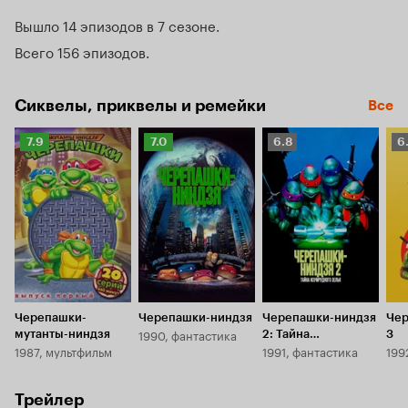
Вышло 14 эпизодов в 7 сезоне
Всего 156 эпизодов
Сиквелы, приквелы и ремейки
Все
Рейтинг
Рейтинг
Рейтинг
Р
7.9
7.0
6.8
6
Кинопоиска
Кинопоиска
Кинопоиска
К
7.9
7.0
6.8
6.
Черепашки-
Черепашки-ниндзя
Черепашки-ниндзя
Чер
1990, фантастика
мутанты-ниндзя
2: Тайна
3
1987, мультфильм
1991, фантастика
199
изумрудного зелья
Трейлер