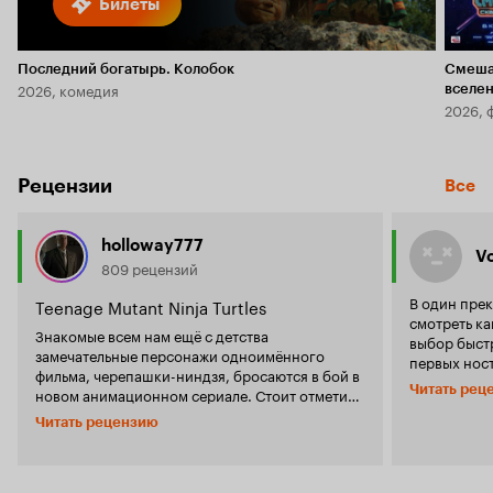
Билеты
Последний богатырь. Колобок
Смеша
2026, комедия
вселе
2026, 
Рецензии
Все
holloway777
V
809 рецензий
В один прек
Teenage Mutant Ninja Turtles
смотреть к
Знакомые всем нам ещё с детства
выбор быстр
замечательные персонажи одноимённого
первых ност
фильма, черепашки-ниндзя, бросаются в бой в
фанатом в д
Читать рец
новом анимационном сериале. Стоит отметить,
сериалу на
что тут появляются новые оригинальные
отзывов и з
Читать рецензию
персонажи, которые, являясь как
хвалят как 
отрицательными, так и положительными,
те, кто ста
завораживают зрителя своей пластикой: Кейси
встретил па
Джонс, Хан, доктор Стокманн, и другие не