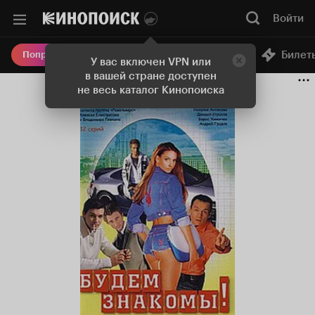
Войти
Онлайн-кинотеатр
Билет
Попробовать Плюс
У вас включен VPN или
в вашей стране доступен
не весь каталог Кинопоиска