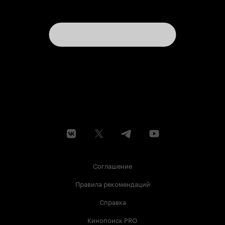
Соглашение
Правила рекомендаций
Справка
Кинопоиск PRO