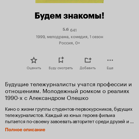
Будем знакомы!
641
Рейтинг
5.6
Кинопоиска
1999, мелодрама, комедия, 1 сезон
5.6
Россия, 0+
Оценить
Буду смотреть
Добавить
Еще
Будущие тележурналисты учатся профессии и 
отношениям. Молодежный ромком о реалиях 
1990-х с Александром Олешко
Кино о жизни группы студентов-первокурсников, будущих 
тележурналистов. Каждый из юных героев фильма 
пытается по-своему завоевать авторитет среди друзей и 
педагогов, утвердить себя в студенческом коллективе и 
Полное описание
профессии.