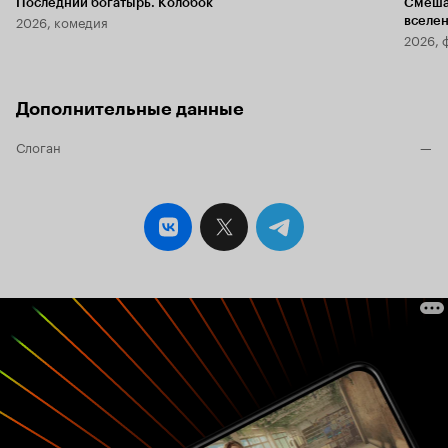
Последний богатырь. Колобок
Смеша
2026, комедия
вселе
2026, 
Дополнительные данные
Слоган
—