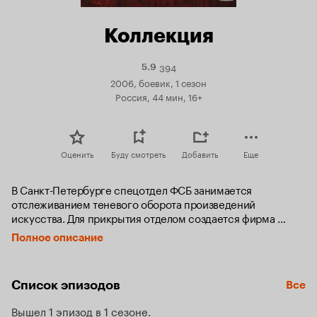
Коллекция
394
Рейтинг
5.9
Кинопоиска
2006, боевик, 1 сезон
5.9
Россия, 44 мин, 16+
Оценить
Буду смотреть
Добавить
Еще
В Санкт-Петербурге спецотдел ФСБ занимается 
отслеживанием теневого оборота произведений 
искусства. Для прикрытия отделом создается фирма 
«Ренессанс», оказывающая услуги в оценке антиквариата 
Полное описание
и живописи. Однажды за консультацией в эту фирму 
обращается некий Прохор якобы владелец очень редких 
живописных полотен.
Список эпизодов
Все
Вышел 1 эпизод в 1 сезоне