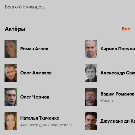
Всего 8 эпизодов
Актёры
Все
Роман Агеев
Кирилл Полух
Олег Алмазов
Александр Саю
Вадим Романов
Олег Чернов
Жилин
Наталья Ткаченко
Джулиано ди К
Аня, сотрудник спецотдела