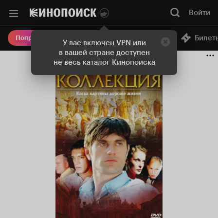
Войти
Онлайн-кинотеатр
Билет
Попробовать Плюс
У вас включен VPN или
в вашей стране доступен
не весь каталог Кинопоиска