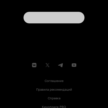
Соглашение
Правила рекомендаций
Справка
Кинопоиск PRO