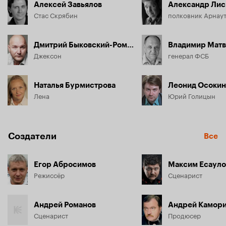
Алексей Завьялов
Александр Лис
Стас Скрябин
полковник Арнау
Дмитрий Быковский-Ромашов
Владимир Матв
Джексон
генерал ФСБ
Наталья Бурмистрова
Леонид Осокин
Лена
Юрий Голицын
Создатели
Все
Егор Абросимов
Максим Есауло
Режиссёр
Сценарист
Андрей Романов
Андрей Камор
Сценарист
Продюсер