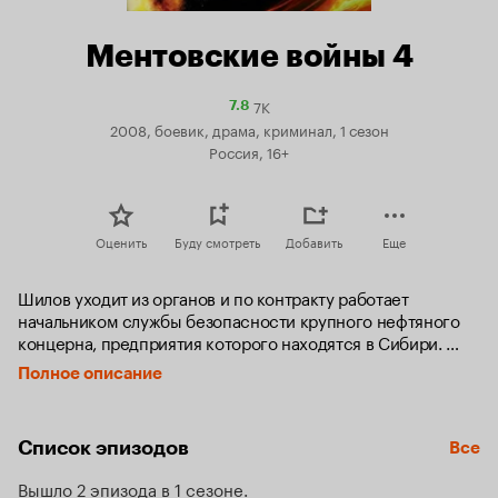
Ментовские войны 4
7K
Рейтинг
7.8
Кинопоиска
2008, боевик, драма, криминал, 1 сезон
7.8
Россия, 16+
Оценить
Буду смотреть
Добавить
Еще
Шилов уходит из органов и по контракту работает 
начальником службы безопасности крупного нефтяного 
концерна, предприятия которого находятся в Сибири. 
Шилов и его новая супруга Лена уже несколько лет не 
Полное описание
видели Петербурга, и вот теперь, после очередного 
опасного злоключения, выпавшего на долю Романа, они 
решают, наконец, съездить на родину.

Список эпизодов
Все
Петербург, после нескольких лет отсутствия, кажется им 
Вышло 2 эпизода в 1 сезоне
совсем незнакомым, почти чужим, многое они не узнают в 