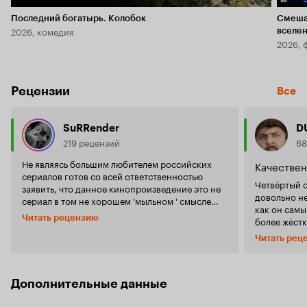
Последний богатырь. Колобок
Смеша
2026, комедия
вселе
2026, 
Рецензии
Все
SuRRender
D
219 рецензий
68
Не являясь большим любителем российских
Качествен
сериалов готов со всей ответственностью
Четвёртый 
заявить, что данное кинопроизведение это не
довольно н
сериал в том не хорошем 'мыльном ' смысле
как он сам
этого слова, а многосерийный
Читать рецензию
более жёстк
художественный фильм, снятый очень
он больше 
самобытно и невероятно увлекательно.
Читать рец
конкретно, 
'Ментовские войны ' на протяжении трех лет
рассказа о
дают фору набившим оскомину невнятным
органах, че
'Улицам разбитых фонарей ' и всем остальным
и были пос
Дополнительные данные
клонированным штамповкам на героико-
здесь отошл
милицейскую тематику. Новый сезон
план. Но см