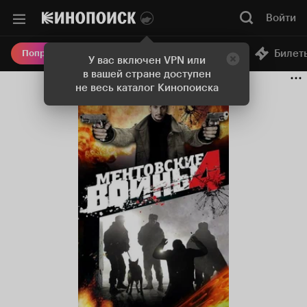
Войти
Онлайн-кинотеатр
Билет
Попробовать Плюс
У вас включен VPN или
в вашей стране доступен
не весь каталог Кинопоиска