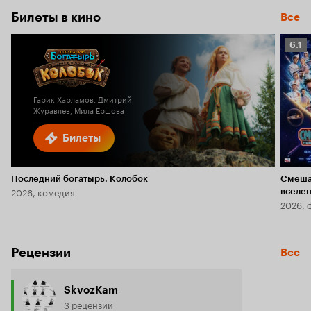
Билеты в кино
Все
Рейт
6.1
Кино
6.1
Гарик Харламов, Дмитрий
Журавлев, Мила Ершова
Билеты
Последний богатырь. Колобок
Смеша
2026, комедия
вселе
2026, 
Рецензии
Все
SkvozKam
3 рецензии