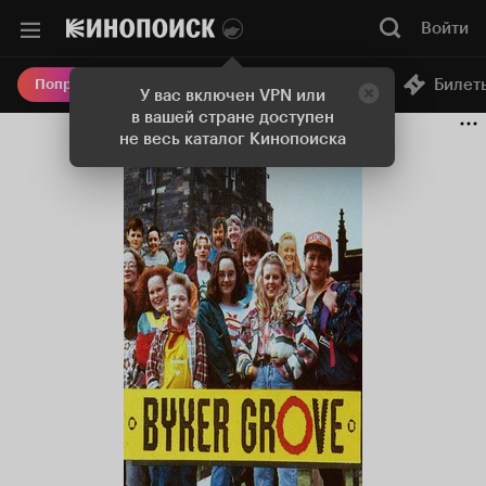
Войти
Онлайн-кинотеатр
Билет
Попробовать Плюс
У вас включен VPN или
в вашей стране доступен
не весь каталог Кинопоиска