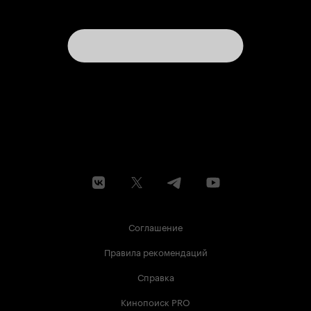
Соглашение
Правила рекомендаций
Справка
Кинопоиск PRO