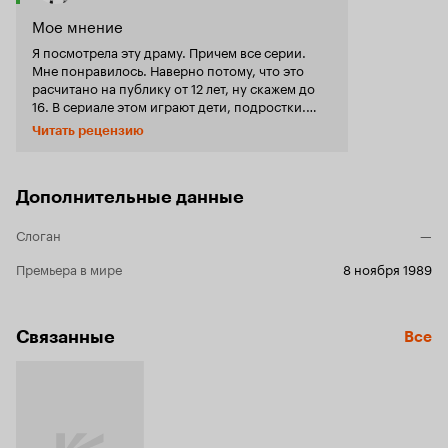
Мое мнение
Я посмотрела эту драму. Причем все серии.
Мне понравилось. Наверно потому, что это
расчитано на публику от 12 лет, ну скажем до
16. В сериале этом играют дети, подростки.
Лучше всех - это Declan Donnelly и Anthony
Читать рецензию
McPartlin. За сюжет сериалов брали простую
подростковую жизнь в то время. Думаю,
позволю себе сказать, что этот сериал очень
интересный и веселый. Советую посмотреть!
Дополнительные данные
Слоган
—
Премьера в мире
8 ноября 1989
Связанные
Все