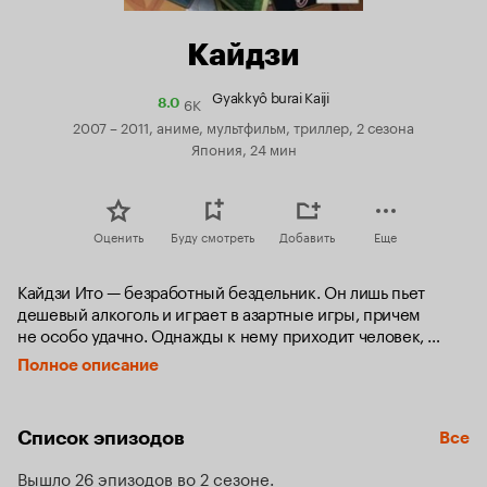
Кайдзи
Gyakkyô burai Kaiji
6K
Рейтинг
8.0
Кинопоиска
2007 – 2011, аниме, мультфильм, триллер, 2 сезона
8.0
Япония, 24 мин
Оценить
Буду смотреть
Добавить
Еще
Кайдзи Ито — безработный бездельник. Он лишь пьет 
дешевый алкоголь и играет в азартные игры, причем 
не особо удачно. Однажды к нему приходит человек, 
который заявляет, что Кайдзи задолжал почти 4 миллиона 
Полное описание
иен, и отрабатывать такой долг ему придется не меньше 
11 лет. Однако у Кайдзи есть альтернатива: можно стать 
пассажиром Корабля Надежды, где у него появится шанс 
Список эпизодов
Все
отыграться, но плата за проигрыш будет высока.
Вышло 26 эпизодов во 2 сезоне