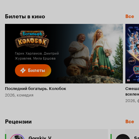
Билеты в кино
Все
Гарик Харламов, Дмитрий
Журавлев, Мила Ершова
Билеты
Последний богатырь. Колобок
Смеша
2026, комедия
вселе
2026, 
Рецензии
Все
Gorskiy_V
Sa