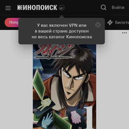
Войти
Онлайн-кинотеатр
Билет
Попробовать Плюс
У вас включен VPN или
в вашей стране доступен
не весь каталог Кинопоиска