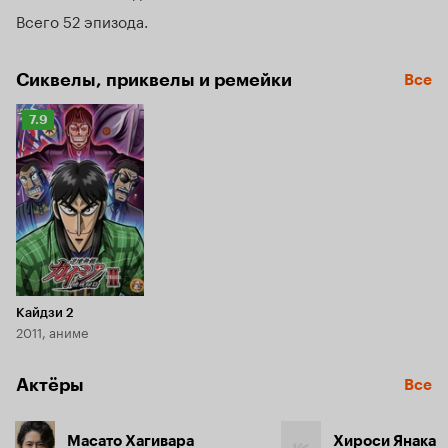
Всего 52 эпизода
Сиквелы, приквелы и ремейки
Все
Рейтинг
7.9
Кинопоиска
7.9
Кайдзи 2
2011, аниме
Актёры
Все
Масато Хагивара
Хироси Янака