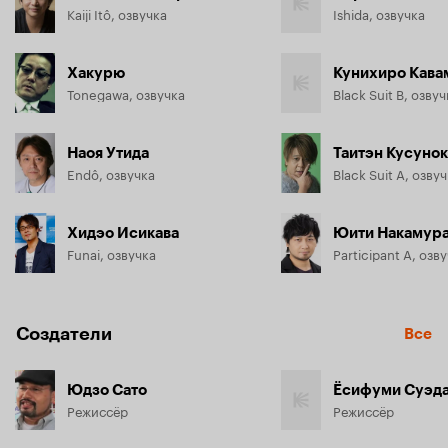
Kaiji Itô, озвучка
Ishida, озвучка
Хакурю
Кунихиро Кава
Tonegawa, озвучка
Black Suit B, озвуч
Наоя Утида
Таитэн Кусуно
Endô, озвучка
Black Suit A, озву
Хидэо Исикава
Юити Накамур
Funai, озвучка
Participant A, озв
Создатели
Все
Юдзо Сато
Ёсифуми Суэд
Режиссёр
Режиссёр