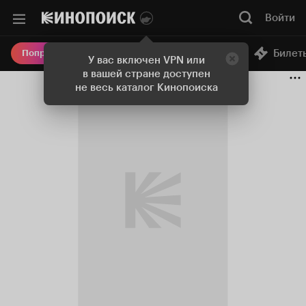
Войти
Онлайн-кинотеатр
Билет
Попробовать Плюс
У вас включен VPN или
в вашей стране доступен
не весь каталог Кинопоиска