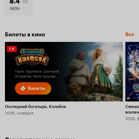
69
8.4
IMDb
Билеты в кино
Все
Рейтинг
1.6
Кинопоиска
1.6
Гарик Харламов, Дмитрий
Журавлев, Мила Ершова
Билеты
Последний богатырь. Колобок
Смеша
2026, комедия
вселе
2026, 