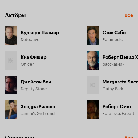
Актёры
Все
Вудворд Палмер
Стив Сабо
Detective
Paramedic
Киа Фишер
Роберт Дэвид 
Officer
рассказчик
Джейсон Вон
Margareta Sve
Deputy Stone
Cathy Park
Зондра Уилсон
Роберт Смит
Jammi's Girlfriend
Forensics Expert
Создатели
Все