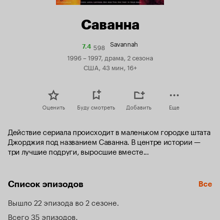
Саванна
Savannah
598
Рейтинг
7.4
Кинопоиска
1996 – 1997, драма, 2 сезона
7.4
США, 43 мин, 16+
Оценить
Буду смотреть
Добавить
Еще
Действие сериала происходит в маленьком городке штата 
Джорджия под названием Саванна. В центре истории — 
три лучшие подруги, выросшие вместе...
Список эпизодов
Все
Вышло 22 эпизода во 2 сезоне
Всего 35 эпизодов