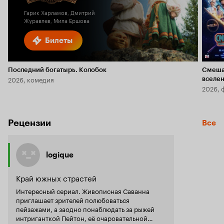
Гарик Харламов, Дмитрий
Журавлев, Мила Ершова
Билеты
Последний богатырь. Колобок
Смеша
2026, комедия
вселе
2026, 
Рецензии
Все
logique
Край южных страстей
Интересный сериал. Живописная Саванна
приглашает зрителей полюбоваться
пейзажами, а заодно понаблюдать за рыжей
интриганткой Пейтон, её очаровательной