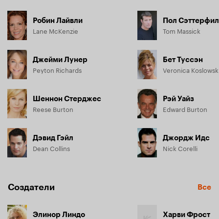
Робин Лайвли
Пол Сэттерфи
Lane McKenzie
Tom Massick
Джейми Лунер
Бет Туссэн
Peyton Richards
Veronica Koslowsk
Шеннон Стерджес
Рэй Уайз
Reese Burton
Edward Burton
Дэвид Гэйл
Джордж Идс
Dean Collins
Nick Corelli
Создатели
Все
Элинор Линдо
Харви Фрост