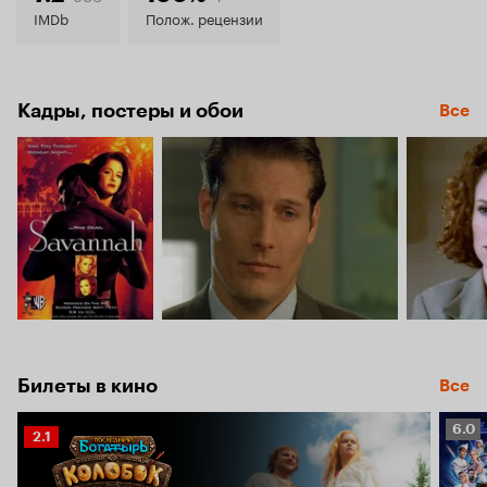
7.4
IMDb
Полож. рецензии
Кадры, постеры и обои
Все
Билеты в кино
Все
Рейт
6.0
Рейтинг
2.1
Кино
Кинопоиска
6.0
2.1