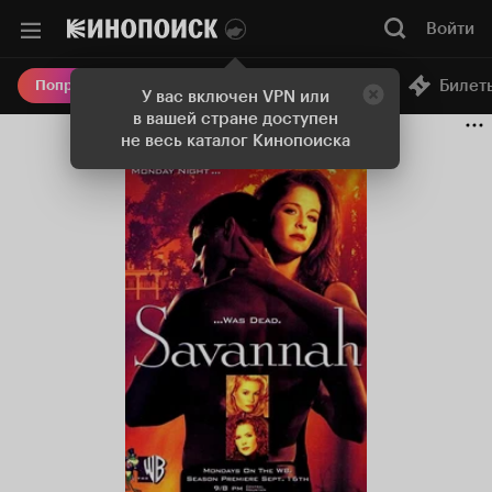
Войти
Онлайн-кинотеатр
Билет
Попробовать Плюс
У вас включен VPN или
в вашей стране доступен
не весь каталог Кинопоиска