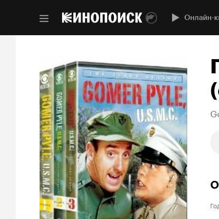
Онлайн-к
(
G
О
Го