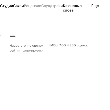
Студии
Связи
Рецензии
Саундтреки
Ключевые
Еще...
слова
–
4 800 оценок
Недостаточно оценок,
IMDb
:
7.00
рейтинг формируется