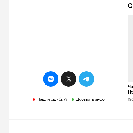
С
Ча
Н
Нашли ошибку?
Добавить инфо
19