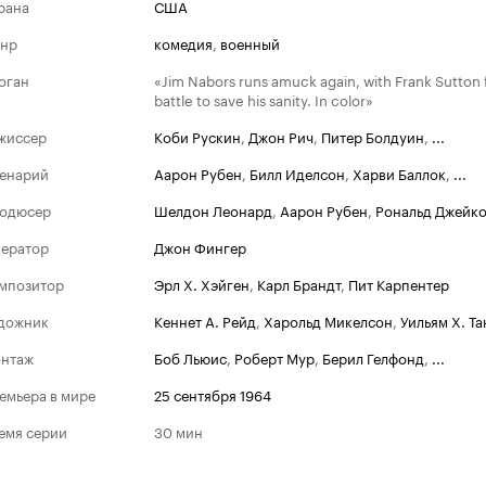
рана
США
нр
комедия
,
военный
оган
«Jim Nabors runs amuck again, with Frank Sutton f
battle to save his sanity. In color»
жиссер
Коби Рускин
,
Джон Рич
,
Питер Болдуин
,
...
енарий
Аарон Рубен
,
Билл Иделсон
,
Харви Баллок
,
...
одюсер
Шелдон Леонард
,
Аарон Рубен
,
Рональд Джейк
ератор
Джон Фингер
мпозитор
Эрл Х. Хэйген
,
Карл Брандт
,
Пит Карпентер
дожник
Кеннет А. Рейд
,
Харольд Микелсон
,
Уильям Х. Та
нтаж
Боб Льюис
,
Роберт Мур
,
Берил Гелфонд
,
...
емьера в мире
25 сентября 1964
емя серии
30 мин