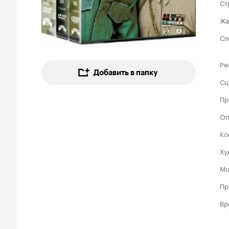
Ст
Жа
Сл
Ре
Добавить в папку
Сц
Пр
Оп
Ко
Ху
Мо
Пр
Вр