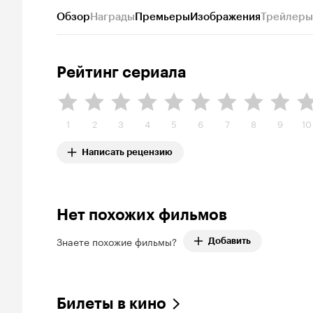
Обзор
Награды
Премьеры
Изображения
Трейлеры
Рейтинг сериала
1
2
3
4
5
6
7
8
9
10
Написать рецензию
Нет похожих фильмов
Знаете похожие фильмы?
Добавить
Билеты в кино