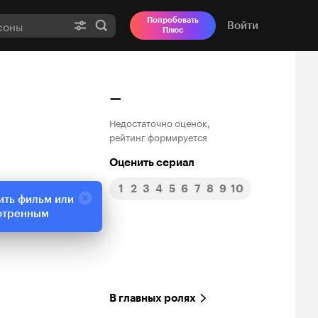
Попробовать
Войти
Плюс
–
Недостаточно оценок,
рейтинг формируется
Оценить сериал
1
2
3
4
5
6
7
8
9
10
ить фильм или
отренным
В главных ролях