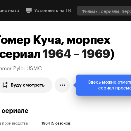
инотеатр
Установить на ТВ
Гомер Куча, морпех
сериал
1964 – 1969
)
omer Pyle: USMC
Здесь можно отмет
Буду смотреть
сериал просм
 сериале
д производства
1964
(
5 сезонов
)