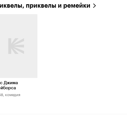
иквелы, приквелы и ремейки
с Джима
эйборса
68, комедия