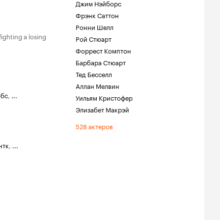
Джим Нэйборс
Фрэнк Саттон
Ронни Шелл
ighting a losing
Рой Стюарт
Форрест Комптон
Барбара Стюарт
Тед Бесселл
Аллан Мелвин
обс
,
...
Уильям Кристофер
Элизабет Макрэй
528 актеров
нтк
,
...