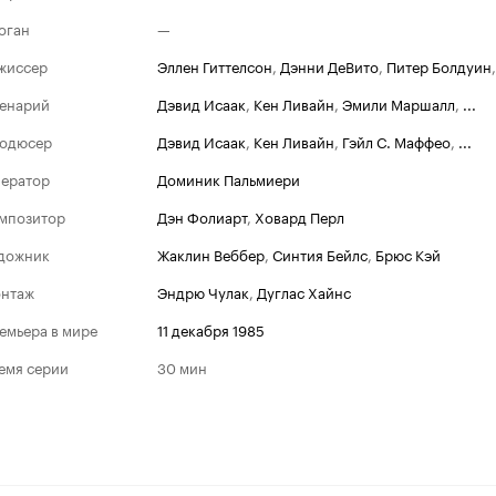
оган
—
жиссер
Эллен Гиттелсон
,
Дэнни ДеВито
,
Питер Болдуин
енарий
Дэвид Исаак
,
Кен Ливайн
,
Эмили Маршалл
,
...
одюсер
Дэвид Исаак
,
Кен Ливайн
,
Гэйл С. Маффео
,
...
ератор
Доминик Пальмиери
мпозитор
Дэн Фолиарт
,
Ховард Перл
дожник
Жаклин Веббер
,
Синтия Бейлс
,
Брюс Кэй
нтаж
Эндрю Чулак
,
Дуглас Хайнс
емьера в мире
11 декабря 1985
емя серии
30 мин