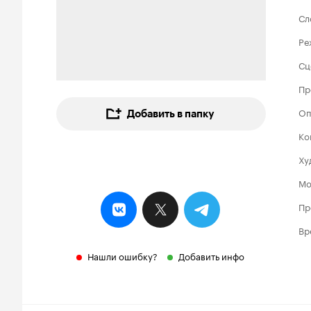
Сл
Ре
Сц
Пр
Оп
Добавить в папку
Ко
Ху
Мо
Пр
Вр
Нашли ошибку?
Добавить инфо