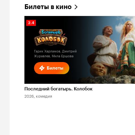
Билеты в кино
Рейтинг
2.4
Кинопоиска
2.4
Гарик Харламов, Дмитрий
Журавлев, Мила Ершова
Билеты
Последний богатырь. Колобок
2026, комедия