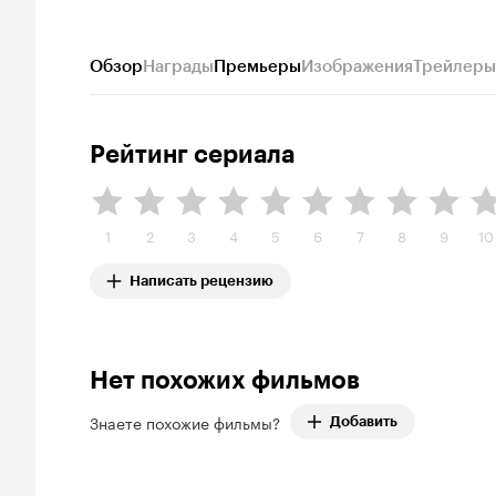
Обзор
Награды
Премьеры
Изображения
Трейлеры
Рейтинг сериала
1
2
3
4
5
6
7
8
9
10
Написать рецензию
Нет похожих фильмов
Знаете похожие фильмы?
Добавить