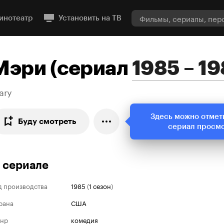
инотеатр
Установить на ТВ
Мэри
(
сериал
1985 – 1
ary
Здесь можно отмет
Буду смотреть
сериал просм
 сериале
д производства
1985
(
1 сезон
)
рана
США
нр
комедия