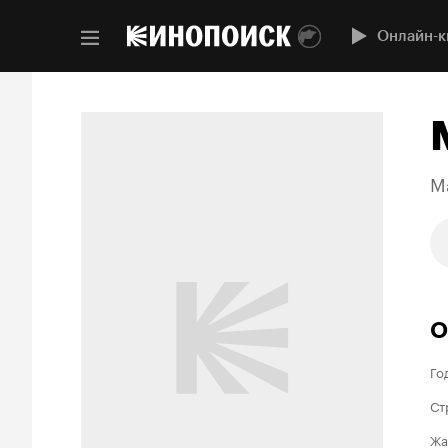
Онлайн-к
M
О
Го
Ст
Жа