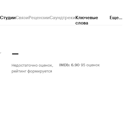
Студии
Связи
Рецензии
Саундтреки
Ключевые
Еще...
слова
–
95 оценок
Недостаточно оценок,
IMDb
:
6.90
рейтинг формируется