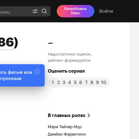
Попробовать
Войти
Плюс
986
)
–
Недостаточно оценок,
рейтинг формируется
Оценить сериал
ить фильм или
отренным
1
2
3
4
5
6
7
8
9
10
В главных ролях
Мэри Тайлер Мур
Джеймс Фарентино