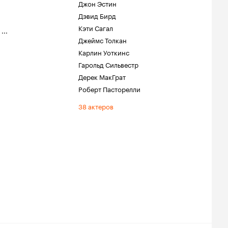
Джон Эстин
Дэвид Бирд
Кэти Сагал
,
...
Джеймс Толкан
Карлин Уоткинс
Гарольд Сильвестр
Дерек МакГрат
Роберт Пасторелли
38 актеров